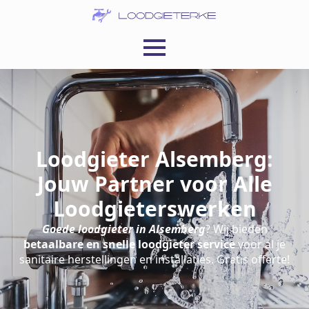
Loodgieter Alsemberg:
Jouw Partner voor Alle
Loodgieterswerken
Goede loodgieter in Alsemberg
? Wij bieden
betaalbare en snelle loodgieter service
voor al je
sanitaire herstellingen en installaties. Gratis offerte!