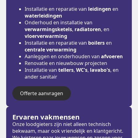
Installatie en reparatie van
leidingen
en
waterleidingen
Onderhoud en installatie van
verwarmingsketels
,
radiatoren
, en
vloerverwarming
Installatie en reparatie van
boilers
en
centrale verwarming
Aanleggen en onderhouden van
afvoeren
Renovatie en nieuwbouw projecten
Installatie van
tellers
,
WC's
,
lavabo's
, en
ander sanitair
Offerte aanvragen
Ervaren vakmensen
Onze loodgieters zijn niet alleen technisch
bekwaam, maar ook vriendelijk en klantgericht.
We luisteren naar jouw wensen en zorgen voor