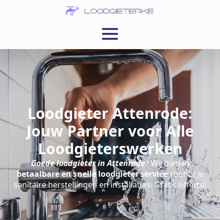
Loodgieter Attenrode:
Jouw Partner voor Alle
Loodgieterswerken
Goede loodgieter in Attenrode
? Wij bieden
betaalbare en snelle loodgieter service
voor al je
sanitaire herstellingen en installaties. Gratis offerte!