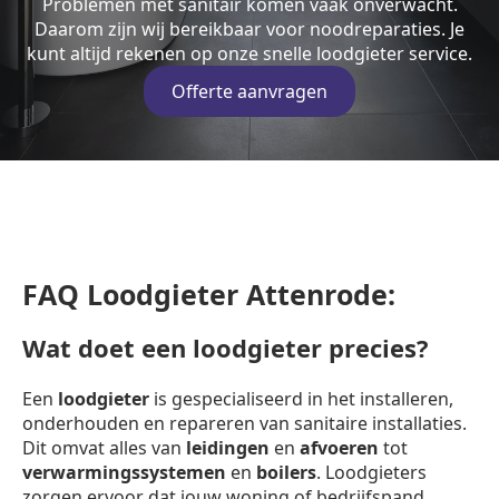
Problemen met sanitair komen vaak onverwacht.
Daarom zijn wij bereikbaar voor noodreparaties. Je
kunt altijd rekenen op onze snelle loodgieter service.
Offerte aanvragen
FAQ Loodgieter Attenrode:
Wat doet een loodgieter precies?
Een
loodgieter
is gespecialiseerd in het installeren,
onderhouden en repareren van sanitaire installaties.
Dit omvat alles van
leidingen
en
afvoeren
tot
verwarmingssystemen
en
boilers
. Loodgieters
zorgen ervoor dat jouw woning of bedrijfspand