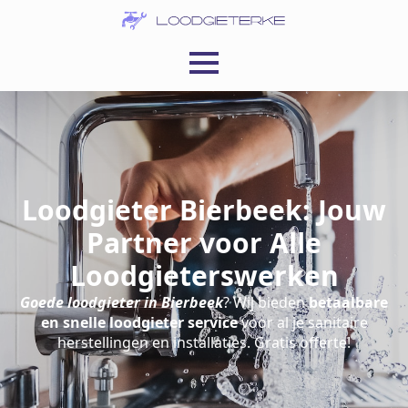
Loodgieter Bierbeek: Jouw
Partner voor Alle
Loodgieterswerken
Goede loodgieter in Bierbeek
? Wij bieden
betaalbare
en snelle loodgieter service
voor al je sanitaire
herstellingen en installaties. Gratis offerte!