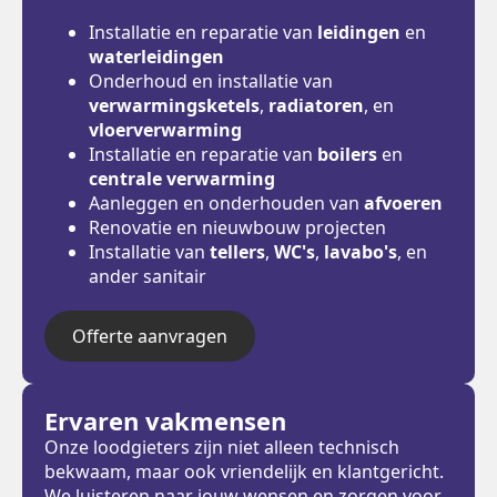
Installatie en reparatie van
leidingen
en
waterleidingen
Onderhoud en installatie van
verwarmingsketels
,
radiatoren
, en
vloerverwarming
Installatie en reparatie van
boilers
en
centrale verwarming
Aanleggen en onderhouden van
afvoeren
Renovatie en nieuwbouw projecten
Installatie van
tellers
,
WC's
,
lavabo's
, en
ander sanitair
Offerte aanvragen
Ervaren vakmensen
Onze loodgieters zijn niet alleen technisch
bekwaam, maar ook vriendelijk en klantgericht.
We luisteren naar jouw wensen en zorgen voor