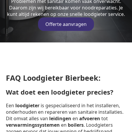
Problemen met sanitair komen vaak onverwacht.
Daarom zijn wij bereikbaar voor noodreparaties. Je
kunt altijd rekenen op onze snelle loodgieter service.
Offerte aanvragen
FAQ Loodgieter Bierbeek:
Wat doet een loodgieter precies?
Een
loodgieter
is gespecialiseerd in het installeren,
onderhouden en repareren van sanitaire installaties.
Dit omvat alles van
leidingen
en
afvoeren
tot
verwarmingssystemen
en
boilers
. Loodgieters
zorgen ervoor dat jouw woning of bedrijfspand