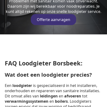
Problemen met sanitair komen vaak onverwacht.
Daarom zijn wij bereikbaar voor noodreparaties. Je
kunt altijd rekenen op onze snelle loodgieter service.
Offerte aanvragen
FAQ Loodgieter Borsbeek:
Wat doet een loodgieter precies?
Een
loodgieter
is gespecialiseerd in het installeren,
onderhouden en repareren van sanitaire installaties.
Dit omvat alles van
leidingen
en
afvoeren
tot
verwarmingssystemen
en
boilers
. Loodgieters
zorgen ervoor dat jouw woning of bedrijfspand