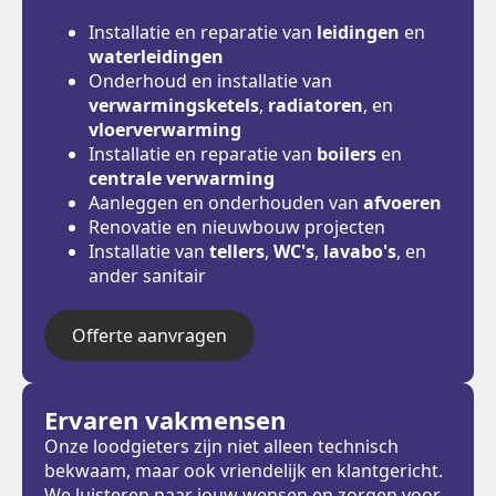
Installatie en reparatie van
leidingen
en
waterleidingen
Onderhoud en installatie van
verwarmingsketels
,
radiatoren
, en
vloerverwarming
Installatie en reparatie van
boilers
en
centrale verwarming
Aanleggen en onderhouden van
afvoeren
Renovatie en nieuwbouw projecten
Installatie van
tellers
,
WC's
,
lavabo's
, en
ander sanitair
Offerte aanvragen
Ervaren vakmensen
Onze loodgieters zijn niet alleen technisch
bekwaam, maar ook vriendelijk en klantgericht.
We luisteren naar jouw wensen en zorgen voor