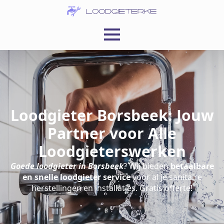
Loodgieter Borsbeek: Jouw
Partner voor Alle
Loodgieterswerken
Goede loodgieter in Borsbeek
? Wij bieden
betaalbare
en snelle loodgieter service
voor al je sanitaire
herstellingen en installaties. Gratis offerte!