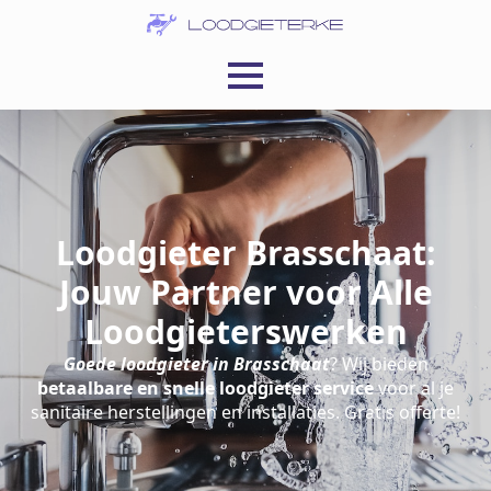
Loodgieter Brasschaat:
Jouw Partner voor Alle
Loodgieterswerken
Goede loodgieter in Brasschaat
? Wij bieden
betaalbare en snelle loodgieter service
voor al je
sanitaire herstellingen en installaties. Gratis offerte!