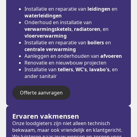
Installatie en reparatie van
leidingen
en
waterleidingen
Onderhoud en installatie van
verwarmingsketels
,
radiatoren
, en
vloerverwarming
Installatie en reparatie van
boilers
en
centrale verwarming
Aanleggen en onderhouden van
afvoeren
Renovatie en nieuwbouw projecten
Installatie van
tellers
,
WC's
,
lavabo's
, en
ander sanitair
Offerte aanvragen
Ervaren vakmensen
Onze loodgieters zijn niet alleen technisch
bekwaam, maar ook vriendelijk en klantgericht.
We luisteren naar jouw wensen en zorgen voor