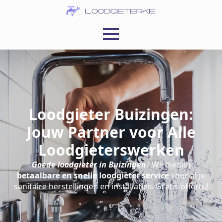
Loodgieter Buizingen:
Jouw Partner voor Alle
Loodgieterswerken
Goede loodgieter in Buizingen
? Wij bieden
betaalbare en snelle loodgieter service
voor al je
sanitaire herstellingen en installaties. Gratis offerte!