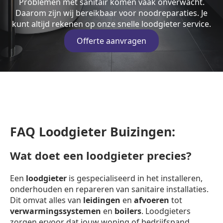
Problemen met sanitair komen vaak onverwacht.
Daarom zijn wij bereikbaar voor noodreparaties. Je
kunt altijd rekenen op onze snelle loodgieter service.
Offerte aanvragen
FAQ Loodgieter Buizingen:
Wat doet een loodgieter precies?
Een
loodgieter
is gespecialiseerd in het installeren,
onderhouden en repareren van sanitaire installaties.
Dit omvat alles van
leidingen
en
afvoeren
tot
verwarmingssystemen
en
boilers
. Loodgieters
zorgen ervoor dat jouw woning of bedrijfspand