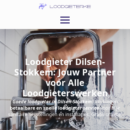
Loodgieter Dilsen-
Stokkem: Jouw Partner
voor Alle
Loodgieterswerken
Goede loodgieter in Dilsen-Stokkem
? Wij bieden
betaalbare en snelle loodgieter service
voor al je
sanitaire herstellingen en installaties. Gratis offerte!