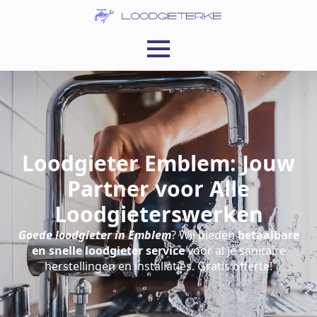
Loodgieter Emblem: Jouw
Partner voor Alle
Loodgieterswerken
Goede loodgieter in Emblem
? Wij bieden
betaalbare
en snelle loodgieter service
voor al je sanitaire
herstellingen en installaties. Gratis offerte!