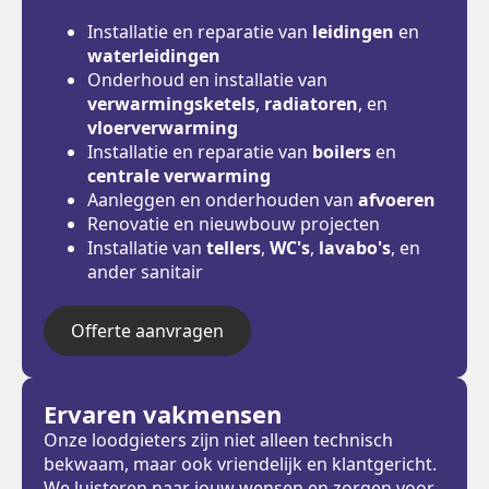
Installatie en reparatie van
leidingen
en
waterleidingen
Onderhoud en installatie van
verwarmingsketels
,
radiatoren
, en
vloerverwarming
Installatie en reparatie van
boilers
en
centrale verwarming
Aanleggen en onderhouden van
afvoeren
Renovatie en nieuwbouw projecten
Installatie van
tellers
,
WC's
,
lavabo's
, en
ander sanitair
Offerte aanvragen
Ervaren vakmensen
Onze loodgieters zijn niet alleen technisch
bekwaam, maar ook vriendelijk en klantgericht.
We luisteren naar jouw wensen en zorgen voor