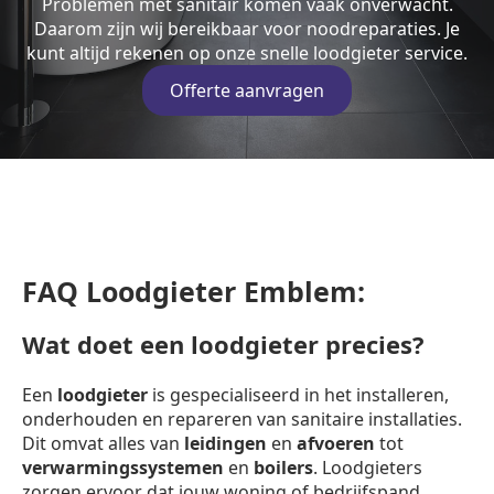
Problemen met sanitair komen vaak onverwacht.
Daarom zijn wij bereikbaar voor noodreparaties. Je
kunt altijd rekenen op onze snelle loodgieter service.
Offerte aanvragen
FAQ Loodgieter Emblem:
Wat doet een loodgieter precies?
Een
loodgieter
is gespecialiseerd in het installeren,
onderhouden en repareren van sanitaire installaties.
Dit omvat alles van
leidingen
en
afvoeren
tot
verwarmingssystemen
en
boilers
. Loodgieters
zorgen ervoor dat jouw woning of bedrijfspand