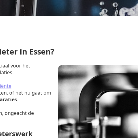
eter in Essen?
ciaal voor het
aties.
iënte
ten, of het nu gaat om
araties
.
n, ongeacht de
ieterswerk