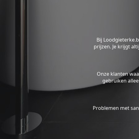
Bij Loodgieterke.
prijzen. Je krijgt a
Onze klanten waa
gebruiken alle
Problemen met sani