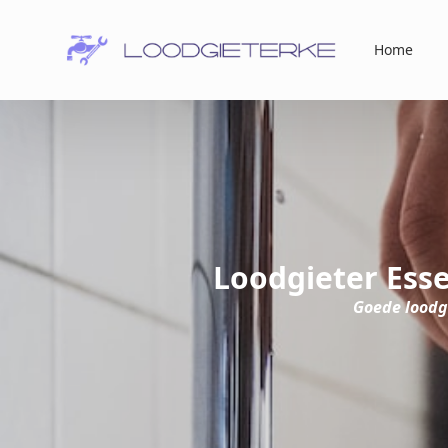
Home
Loodgieter Ess
Goede loodg