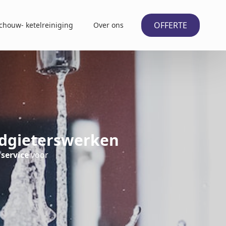
OFFERTE
chouw- ketelreiniging
Over ons
odgieterswerken
 service
voor