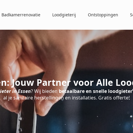
Badkamerrenovatie
Loodgieterij
Ontstoppingen
S
en: Jouw Partner voor Alle Lo
ieter in Essen
? Wij bieden
betaalbare en snelle loodgieter
al je sanitaire herstellingen en installaties. Gratis offerte!