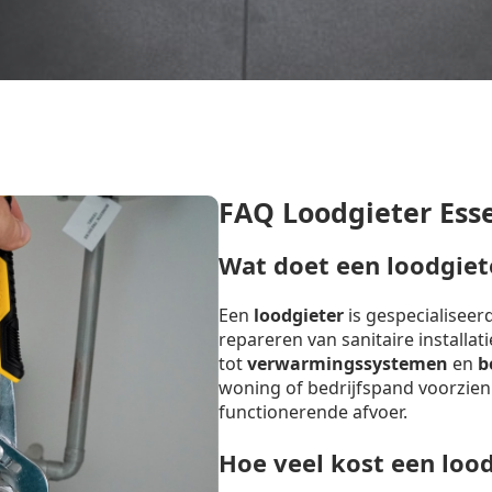
FAQ Loodgieter Ess
Wat doet een loodgiet
Een
loodgieter
is gespecialiseer
repareren van sanitaire installat
tot
verwarmingssystemen
en
b
woning of bedrijfspand voorzien
functionerende afvoer.
Hoe veel kost een loo