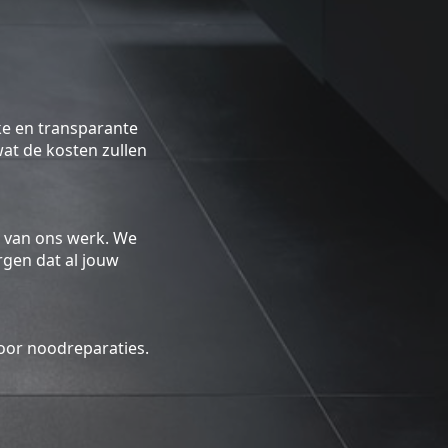
ke en transparante
 wat de kosten zullen
 van ons werk. We
gen dat al jouw
oor noodreparaties.