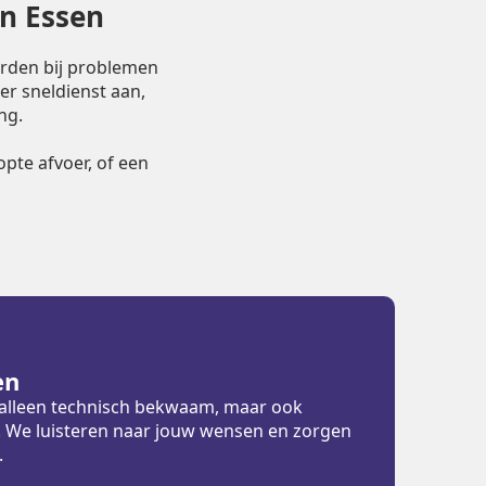
in Essen
orden bij problemen
er sneldienst aan,
ng.
pte afvoer, of een
en
t alleen technisch bekwaam, maar ook
ht. We luisteren naar jouw wensen en zorgen
.