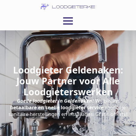
Loodgieter Geldenaken:
Jouw Partner voor Alle
Loodgieterswerken
Goede loodgieter in Geldenaken
? Wij bieden
betaalbare en snelle loodgieter service
voor al je
sanitaire herstellingen en installaties. Gratis offerte!