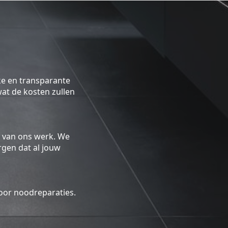
ke en transparante
 wat de kosten zullen
 van ons werk. We
gen dat al jouw
oor noodreparaties.