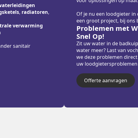
voor oplossingen op maat
waterleidingen
sketels
,
radiatoren
,
Of je nu een loodgieter in
een groot project, bij ons
trale verwarming
Problemen met Wa
n
Snel Op!
Zit uw water in de badkui
ander sanitair
water meer? Last van voch
we deze problemen direct
uw loodgietersproblemen sn
Offerte aanvragen