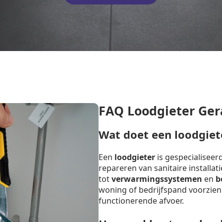
FAQ Loodgieter Ger
Wat doet een loodgiet
Een
loodgieter
is gespecialiseer
repareren van sanitaire installat
tot
verwarmingssystemen
en
b
woning of bedrijfspand voorzien
functionerende afvoer.