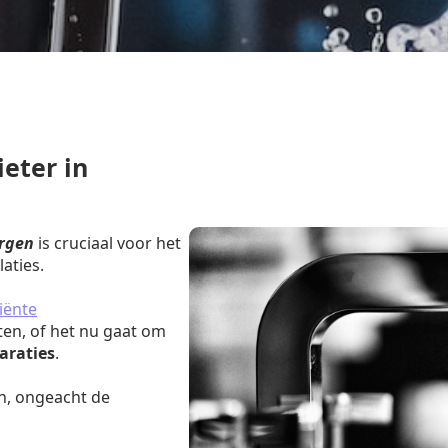
eter in
ergen
is cruciaal voor het
aties.
iënte
ten, of het nu gaat om
araties
.
n, ongeacht de