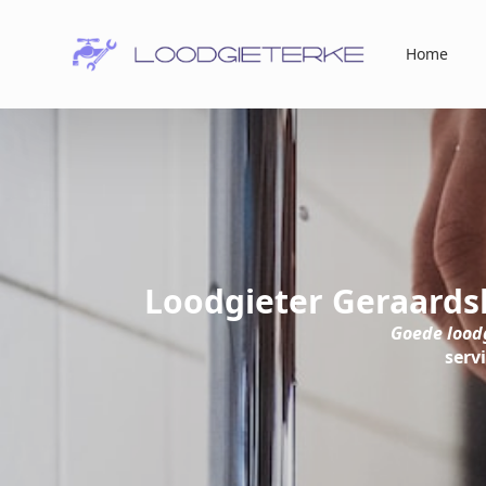
Home
Loodgieter Geraards
Goede lood
serv