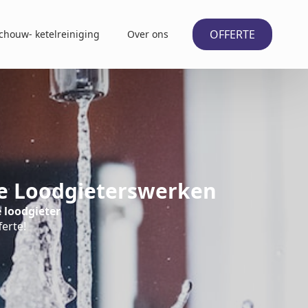
OFFERTE
chouw- ketelreiniging
Over ons
le Loodgieterswerken
 loodgieter
ferte!