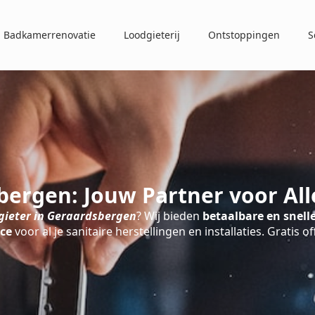
Badkamerrenovatie
Loodgieterij
Ontstoppingen
S
bergen: Jouw Partner voor Al
gieter in Geraardsbergen
? Wij bieden
betaalbare en snelle
ice
voor al je sanitaire herstellingen en installaties. Gratis of