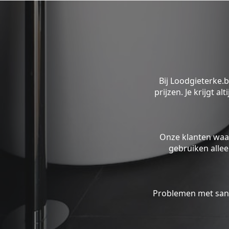
Bij Loodgieterke.
prijzen. Je krijgt a
Onze klanten waa
gebruiken alle
Problemen met sani