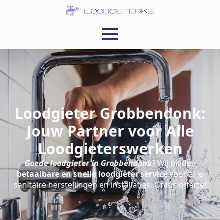
Loodgieter Grobbendonk:
Jouw Partner voor Alle
Loodgieterswerken
Goede loodgieter in Grobbendonk
? Wij bieden
betaalbare en snelle loodgieter service
voor al je
sanitaire herstellingen en installaties. Gratis offerte!