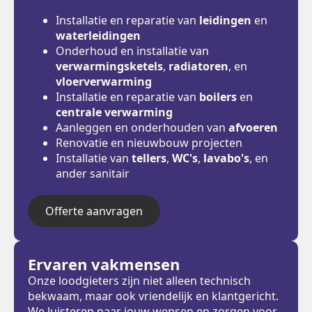
Installatie en reparatie van
leidingen
en
waterleidingen
Onderhoud en installatie van
verwarmingsketels
,
radiatoren
, en
vloerverwarming
Installatie en reparatie van
boilers
en
centrale verwarming
Aanleggen en onderhouden van
afvoeren
Renovatie en nieuwbouw projecten
Installatie van
tellers
,
WC's
,
lavabo's
, en
ander sanitair
Offerte aanvragen
Ervaren vakmensen
Onze loodgieters zijn niet alleen technisch
bekwaam, maar ook vriendelijk en klantgericht.
We luisteren naar jouw wensen en zorgen voor