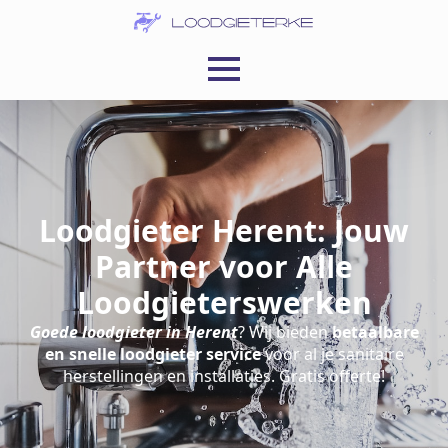
Loodgieter Herent: Jouw
Partner voor Alle
Loodgieterswerken
Goede loodgieter in Herent
? Wij bieden
betaalbare
en snelle loodgieter service
voor al je sanitaire
herstellingen en installaties. Gratis offerte!