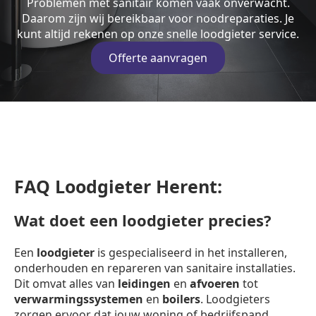
Problemen met sanitair komen vaak onverwacht.
Daarom zijn wij bereikbaar voor noodreparaties. Je
kunt altijd rekenen op onze snelle loodgieter service.
Offerte aanvragen
FAQ Loodgieter Herent:
Wat doet een loodgieter precies?
Een
loodgieter
is gespecialiseerd in het installeren,
onderhouden en repareren van sanitaire installaties.
Dit omvat alles van
leidingen
en
afvoeren
tot
verwarmingssystemen
en
boilers
. Loodgieters
zorgen ervoor dat jouw woning of bedrijfspand