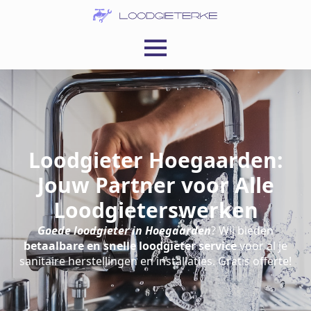
Loodgieter Hoegaarden:
Jouw Partner voor Alle
Loodgieterswerken
Goede loodgieter in Hoegaarden
? Wij bieden
betaalbare en snelle loodgieter service
voor al je
sanitaire herstellingen en installaties. Gratis offerte!