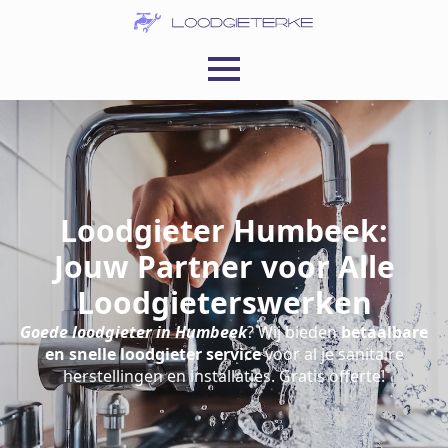
Loodgieter Humbeek:
Jouw Partner voor Alle
Loodgieterswerken
Goede loodgieter in Humbeek
? Wij bieden
betaalbare
en snelle loodgieter service
voor al je sanitaire
herstellingen en installaties. Gratis offerte!