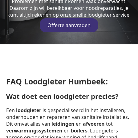
Problemen met sanitair komen vaak onverwacht.
Daarom zijn wij bereikbaar voor noodreparaties. Je
kunt altijd rekenen op onze snelle loodgieter service.
Offerte aanvragen
FAQ Loodgieter Humbeek:
Wat doet een loodgieter precies?
Een
loodgieter
is gespecialiseerd in het installeren,
onderhouden en repareren van sanitaire installaties.
Dit omvat alles van
leidingen
en
afvoeren
tot
verwarmingssystemen
en
boilers
. Loodgieters
zorgen ervoor dat jouw woning of bedrijfspand