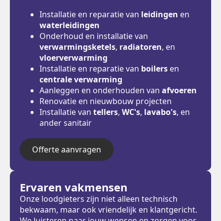
Installatie en reparatie van
leidingen
en
waterleidingen
Onderhoud en installatie van
verwarmingsketels
,
radiatoren
, en
vloerverwarming
Installatie en reparatie van
boilers
en
centrale verwarming
Aanleggen en onderhouden van
afvoeren
Renovatie en nieuwbouw projecten
Installatie van
tellers
,
WC's
,
lavabo's
, en
ander sanitair
Offerte aanvragen
Ervaren vakmensen
Onze loodgieters zijn niet alleen technisch
bekwaam, maar ook vriendelijk en klantgericht.
We luisteren naar jouw wensen en zorgen voor