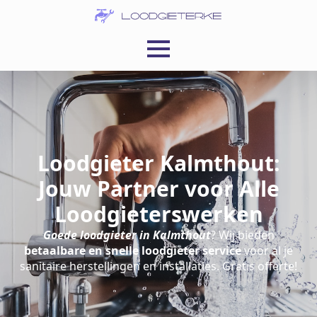
Loodgieter Kalmthout:
Jouw Partner voor Alle
Loodgieterswerken
Goede loodgieter in Kalmthout
? Wij bieden
betaalbare en snelle loodgieter service
voor al je
sanitaire herstellingen en installaties. Gratis offerte!