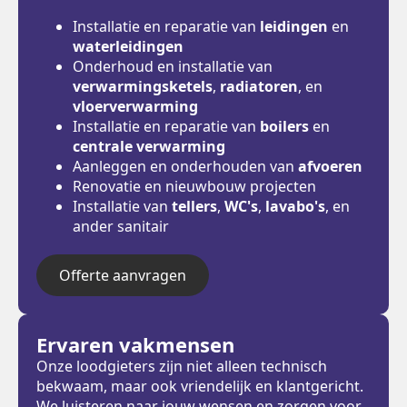
Installatie en reparatie van
leidingen
en
waterleidingen
Onderhoud en installatie van
verwarmingsketels
,
radiatoren
, en
vloerverwarming
Installatie en reparatie van
boilers
en
centrale verwarming
Aanleggen en onderhouden van
afvoeren
Renovatie en nieuwbouw projecten
Installatie van
tellers
,
WC's
,
lavabo's
, en
ander sanitair
Offerte aanvragen
Ervaren vakmensen
Onze loodgieters zijn niet alleen technisch
bekwaam, maar ook vriendelijk en klantgericht.
We luisteren naar jouw wensen en zorgen voor