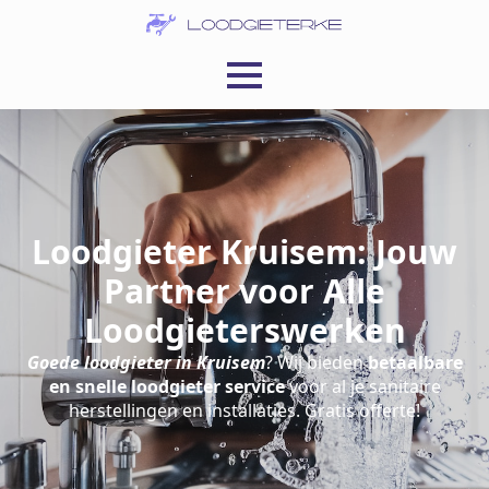
Loodgieter Kruisem: Jouw
Partner voor Alle
Loodgieterswerken
Goede loodgieter in Kruisem
? Wij bieden
betaalbare
en snelle loodgieter service
voor al je sanitaire
herstellingen en installaties. Gratis offerte!