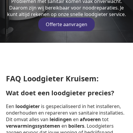
Problemen met sanitair komen vaak onverwacht.
Daarom zijn wij bereikbaar voor noodreparaties. Je
kunt altijd rekenen op onze snelle loodgieter service.
Offerte aanvragen
FAQ Loodgieter Kruisem:
Wat doet een loodgieter precies?
Een
loodgieter
is gespecialiseerd in het installeren,
onderhouden en repareren van sanitaire installaties.
Dit omvat alles van
leidingen
en
afvoeren
tot
verwarmingssystemen
en
boilers
. Loodgieters
zorgen ervoor dat jouw woning of bedrijfspand