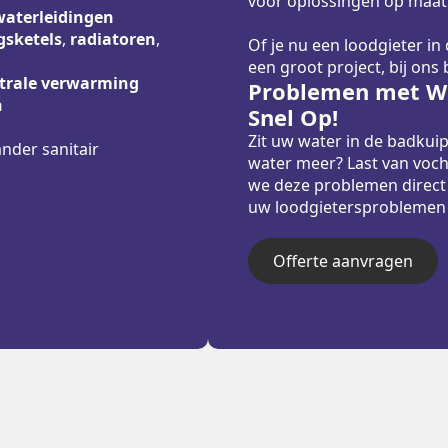
voor oplossingen op maat
waterleidingen
sketels
,
radiatoren
,
Of je nu een loodgieter in
een groot project, bij ons
trale verwarming
Problemen met Wa
n
Snel Op!
Zit uw water in de badkui
ander sanitair
water meer? Last van voch
we deze problemen direct
uw loodgietersproblemen sn
Offerte aanvragen