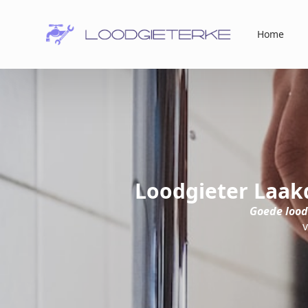
Home
Loodgieter Laak
Goede lood
v