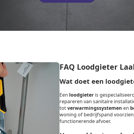
FAQ Loodgieter Laa
Wat doet een loodgiet
Een
loodgieter
is gespecialiseer
repareren van sanitaire installat
tot
verwarmingssystemen
en
b
woning of bedrijfspand voorzien
functionerende afvoer.