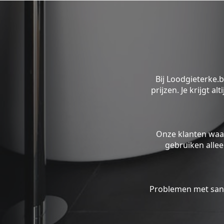
Bij Loodgieterke.
prijzen. Je krijgt a
Onze klanten waa
gebruiken alle
Problemen met sani