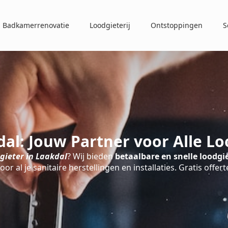
Badkamerrenovatie
Loodgieterij
Ontstoppingen
S
dal: Jouw Partner voor Alle L
gieter in Laakdal
? Wij bieden
betaalbare en snelle loodgie
oor al je sanitaire herstellingen en installaties. Gratis offert