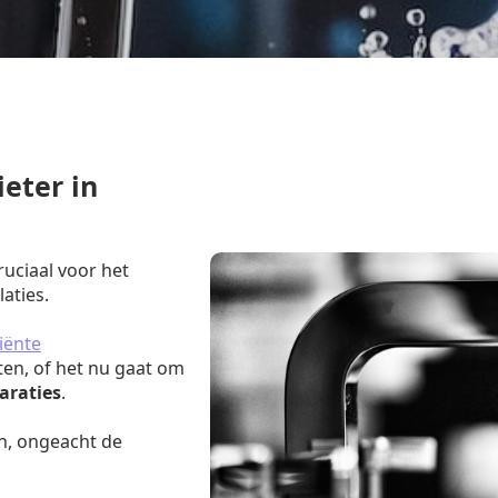
eter in
ruciaal voor het
aties.
iënte
ten, of het nu gaat om
araties
.
n, ongeacht de