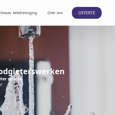
OFFERTE
chouw- ketelreiniging
Over ons
oodgieterswerken
ter service
e!