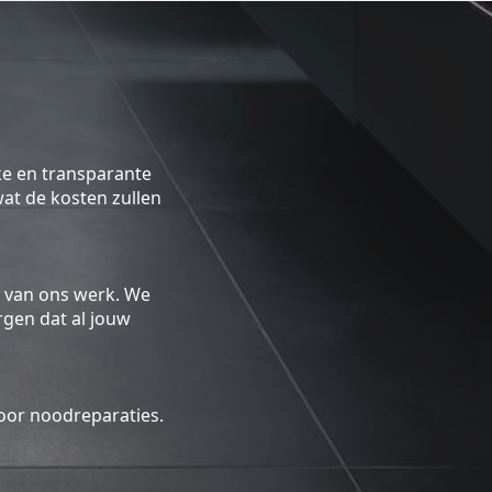
ke en transparante
 wat de kosten zullen
 van ons werk. We
gen dat al jouw
oor noodreparaties.