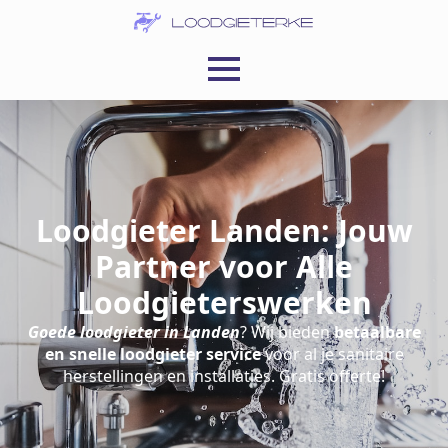
Loodgieter Landen: Jouw
Partner voor Alle
Loodgieterswerken
Goede loodgieter in Landen
? Wij bieden
betaalbare
en snelle loodgieter service
voor al je sanitaire
herstellingen en installaties. Gratis offerte!