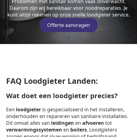
Problemen met sanitair komen vaak onverwacht.
Daarom zijn wij bereikbaar voor noodreparaties. Je
kunt altijd rekenen op onze snelle loodgieter service.
Offerte aanvragen
FAQ Loodgieter Landen:
Wat doet een loodgieter precies?
Een
loodgieter
is gespecialiseerd in het installeren,
onderhouden en repareren van sanitaire installaties.
Dit omvat alles van
leidingen
en
afvoeren
tot
verwarmingssystemen
en
boilers
. Loodgieters
zorgen ervoor dat jouw woning of bedrijfspand