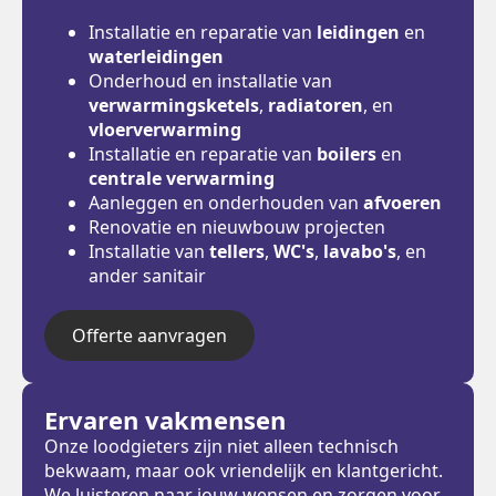
Installatie en reparatie van
leidingen
en
waterleidingen
Onderhoud en installatie van
verwarmingsketels
,
radiatoren
, en
vloerverwarming
Installatie en reparatie van
boilers
en
centrale verwarming
Aanleggen en onderhouden van
afvoeren
Renovatie en nieuwbouw projecten
Installatie van
tellers
,
WC's
,
lavabo's
, en
ander sanitair
Offerte aanvragen
Ervaren vakmensen
Onze loodgieters zijn niet alleen technisch
bekwaam, maar ook vriendelijk en klantgericht.
We luisteren naar jouw wensen en zorgen voor