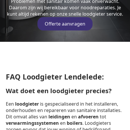
Problemen met sanitair komen vaak onverwacht.
Daarom zijn wij bereikbaar voor noodreparaties. Je
kunt altijd rekenen op onze snelle loodgieter service.
Offerte aanvragen
FAQ Loodgieter Lendelede:
Wat doet een loodgieter precies?
Een
loodgieter
is gespecialiseerd in het installeren,
onderhouden en repareren van sanitaire installaties.
Dit omvat alles van
leidingen
en
afvoeren
tot
verwarmingssystemen
en
boilers
. Loodgieters
zorgen ervoor dat jouw woning of bedrijfspand