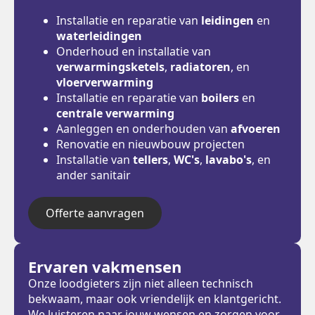
Installatie en reparatie van
leidingen
en
waterleidingen
Onderhoud en installatie van
verwarmingsketels
,
radiatoren
, en
vloerverwarming
Installatie en reparatie van
boilers
en
centrale verwarming
Aanleggen en onderhouden van
afvoeren
Renovatie en nieuwbouw projecten
Installatie van
tellers
,
WC's
,
lavabo's
, en
ander sanitair
Offerte aanvragen
Ervaren vakmensen
Onze loodgieters zijn niet alleen technisch
bekwaam, maar ook vriendelijk en klantgericht.
We luisteren naar jouw wensen en zorgen voor