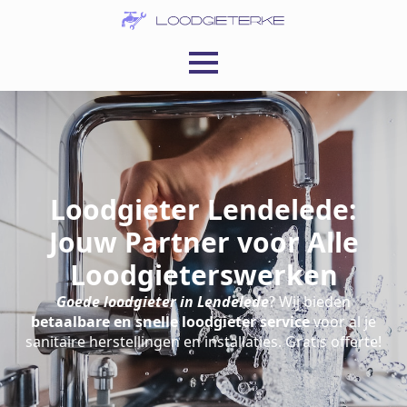
Loodgieter Lendelede:
Jouw Partner voor Alle
Loodgieterswerken
Goede loodgieter in Lendelede
? Wij bieden
betaalbare en snelle loodgieter service
voor al je
sanitaire herstellingen en installaties. Gratis offerte!