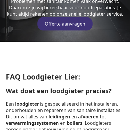
Problemen met sanitair komen vaak onverwacht.
Daarom zijn wij bereikbaar voor noodreparaties. Je
kunt altijd rekenen op onze snelle loodgieter service.
Offerte aanvragen
FAQ Loodgieter Lier:
Wat doet een loodgieter precies?
Een
loodgieter
is gespecialiseerd in het installeren,
onderhouden en repareren van sanitaire installaties.
Dit omvat alles van
leidingen
en
afvoeren
tot
verwarmingssystemen
en
boilers
. Loodgieters
zorgen ervoor dat jouw woning of bedrijfspand