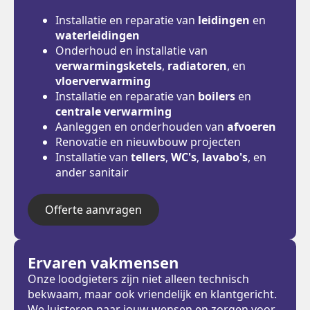
Installatie en reparatie van
leidingen
en
waterleidingen
Onderhoud en installatie van
verwarmingsketels
,
radiatoren
, en
vloerverwarming
Installatie en reparatie van
boilers
en
centrale verwarming
Aanleggen en onderhouden van
afvoeren
Renovatie en nieuwbouw projecten
Installatie van
tellers
,
WC's
,
lavabo's
, en
ander sanitair
Offerte aanvragen
Ervaren vakmensen
Onze loodgieters zijn niet alleen technisch
bekwaam, maar ook vriendelijk en klantgericht.
We luisteren naar jouw wensen en zorgen voor