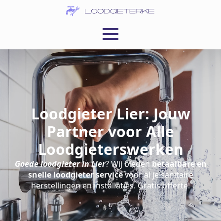
Loodgieter Lier: Jouw
Partner voor Alle
Loodgieterswerken
Goede loodgieter in Lier
? Wij bieden
betaalbare en
snelle loodgieter service
voor al je sanitaire
herstellingen en installaties. Gratis offerte!