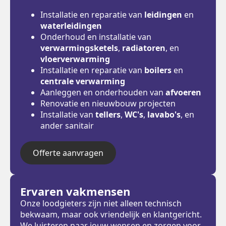
Installatie en reparatie van
leidingen
en
waterleidingen
Onderhoud en installatie van
verwarmingsketels
,
radiatoren
, en
vloerverwarming
Installatie en reparatie van
boilers
en
centrale verwarming
Aanleggen en onderhouden van
afvoeren
Renovatie en nieuwbouw projecten
Installatie van
tellers
,
WC's
,
lavabo's
, en
ander sanitair
Offerte aanvragen
Ervaren vakmensen
Onze loodgieters zijn niet alleen technisch
bekwaam, maar ook vriendelijk en klantgericht.
We luisteren naar jouw wensen en zorgen voor