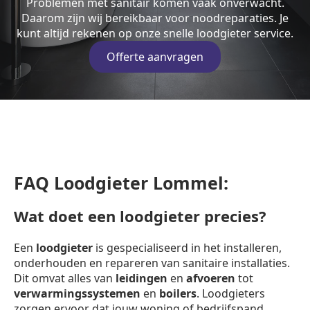
Problemen met sanitair komen vaak onverwacht.
Daarom zijn wij bereikbaar voor noodreparaties. Je
kunt altijd rekenen op onze snelle loodgieter service.
Offerte aanvragen
FAQ Loodgieter Lommel:
Wat doet een loodgieter precies?
Een
loodgieter
is gespecialiseerd in het installeren,
onderhouden en repareren van sanitaire installaties.
Dit omvat alles van
leidingen
en
afvoeren
tot
verwarmingssystemen
en
boilers
. Loodgieters
zorgen ervoor dat jouw woning of bedrijfspand