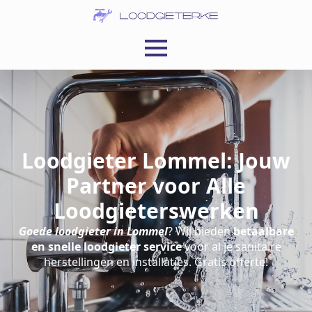
Loodgieter Lommel: Jouw
Partner voor Alle
Loodgieterswerken
Goede loodgieter in Lommel
? Wij bieden
betaalbare
en snelle loodgieter service
voor al je sanitaire
herstellingen en installaties. Gratis offerte!