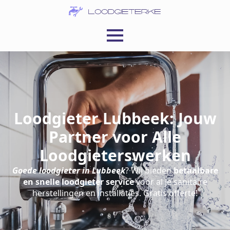
Loodgieter Lubbeek: Jouw
Partner voor Alle
Loodgieterswerken
Goede loodgieter in Lubbeek
? Wij bieden
betaalbare
en snelle loodgieter service
voor al je sanitaire
herstellingen en installaties. Gratis offerte!