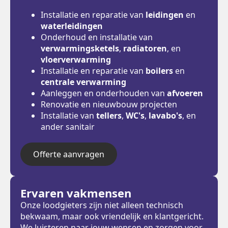
Installatie en reparatie van
leidingen
en
waterleidingen
Onderhoud en installatie van
verwarmingsketels
,
radiatoren
, en
vloerverwarming
Installatie en reparatie van
boilers
en
centrale verwarming
Aanleggen en onderhouden van
afvoeren
Renovatie en nieuwbouw projecten
Installatie van
tellers
,
WC's
,
lavabo's
, en
ander sanitair
Offerte aanvragen
Ervaren vakmensen
Onze loodgieters zijn niet alleen technisch
bekwaam, maar ook vriendelijk en klantgericht.
We luisteren naar jouw wensen en zorgen voor