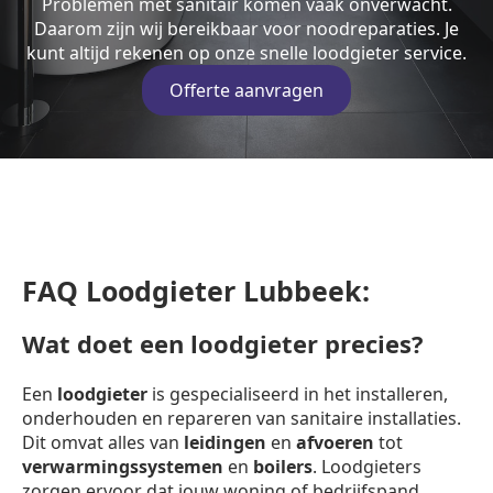
Problemen met sanitair komen vaak onverwacht.
Daarom zijn wij bereikbaar voor noodreparaties. Je
kunt altijd rekenen op onze snelle loodgieter service.
Offerte aanvragen
FAQ Loodgieter Lubbeek:
Wat doet een loodgieter precies?
Een
loodgieter
is gespecialiseerd in het installeren,
onderhouden en repareren van sanitaire installaties.
Dit omvat alles van
leidingen
en
afvoeren
tot
verwarmingssystemen
en
boilers
. Loodgieters
zorgen ervoor dat jouw woning of bedrijfspand