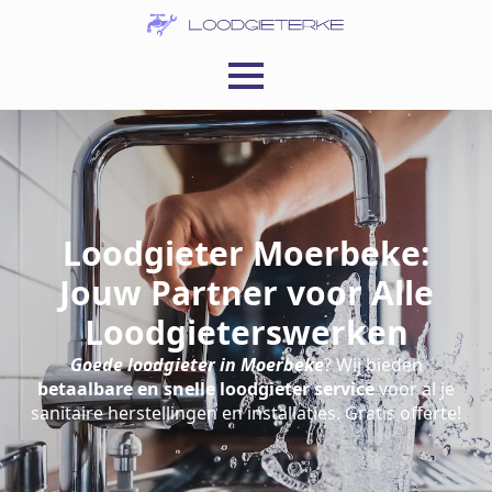
Loodgieter Moerbeke:
Jouw Partner voor Alle
Loodgieterswerken
Goede loodgieter in Moerbeke
? Wij bieden
betaalbare en snelle loodgieter service
voor al je
sanitaire herstellingen en installaties. Gratis offerte!