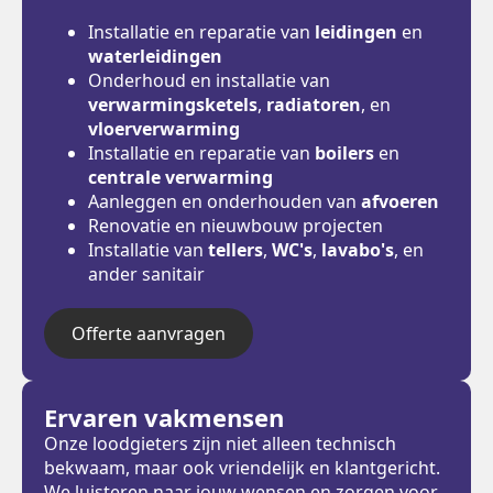
Installatie en reparatie van
leidingen
en
waterleidingen
Onderhoud en installatie van
verwarmingsketels
,
radiatoren
, en
vloerverwarming
Installatie en reparatie van
boilers
en
centrale verwarming
Aanleggen en onderhouden van
afvoeren
Renovatie en nieuwbouw projecten
Installatie van
tellers
,
WC's
,
lavabo's
, en
ander sanitair
Offerte aanvragen
Ervaren vakmensen
Onze loodgieters zijn niet alleen technisch
bekwaam, maar ook vriendelijk en klantgericht.
We luisteren naar jouw wensen en zorgen voor