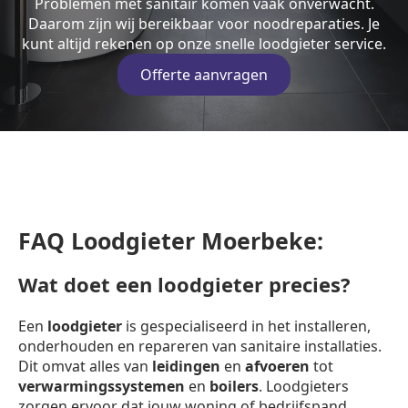
Problemen met sanitair komen vaak onverwacht.
Daarom zijn wij bereikbaar voor noodreparaties. Je
kunt altijd rekenen op onze snelle loodgieter service.
Offerte aanvragen
FAQ Loodgieter Moerbeke:
Wat doet een loodgieter precies?
Een
loodgieter
is gespecialiseerd in het installeren,
onderhouden en repareren van sanitaire installaties.
Dit omvat alles van
leidingen
en
afvoeren
tot
verwarmingssystemen
en
boilers
. Loodgieters
zorgen ervoor dat jouw woning of bedrijfspand