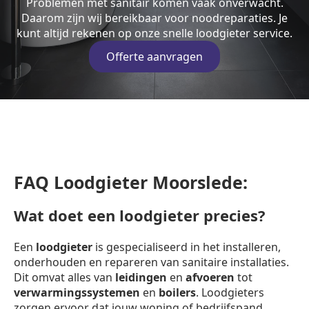
Problemen met sanitair komen vaak onverwacht.
Daarom zijn wij bereikbaar voor noodreparaties. Je
kunt altijd rekenen op onze snelle loodgieter service.
Offerte aanvragen
FAQ Loodgieter Moorslede:
Wat doet een loodgieter precies?
Een
loodgieter
is gespecialiseerd in het installeren,
onderhouden en repareren van sanitaire installaties.
Dit omvat alles van
leidingen
en
afvoeren
tot
verwarmingssystemen
en
boilers
. Loodgieters
zorgen ervoor dat jouw woning of bedrijfspand