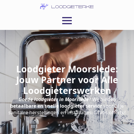
Loodgieter Moorslede:
Jouw Partner voor Alle
Loodgieterswerken
Goede loodgieter in Moorslede
? Wij bieden
betaalbare en snelle loodgieter service
voor al je
sanitaire herstellingen en installaties. Gratis offerte!