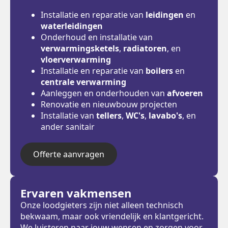
Installatie en reparatie van
leidingen
en
waterleidingen
Onderhoud en installatie van
verwarmingsketels
,
radiatoren
, en
vloerverwarming
Installatie en reparatie van
boilers
en
centrale verwarming
Aanleggen en onderhouden van
afvoeren
Renovatie en nieuwbouw projecten
Installatie van
tellers
,
WC's
,
lavabo's
, en
ander sanitair
Offerte aanvragen
Ervaren vakmensen
Onze loodgieters zijn niet alleen technisch
bekwaam, maar ook vriendelijk en klantgericht.
We luisteren naar jouw wensen en zorgen voor