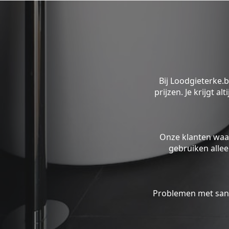
Bij Loodgieterke.
prijzen. Je krijgt a
Onze klanten waa
gebruiken alle
Problemen met sani