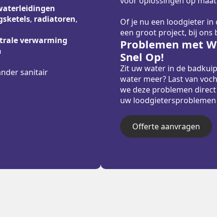
voor oplossingen op maat
waterleidingen
sketels
,
radiatoren
,
Of je nu een loodgieter in
een groot project, bij ons
trale verwarming
Problemen met Wa
n
Snel Op!
Zit uw water in de badkui
ander sanitair
water meer? Last van voch
we deze problemen direct
uw loodgietersproblemen sn
Offerte aanvragen