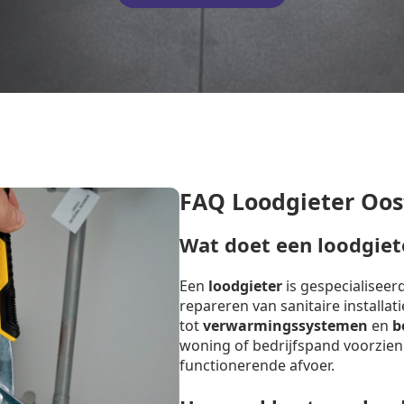
FAQ Loodgieter Oos
Wat doet een loodgiet
Een
loodgieter
is gespecialiseer
repareren van sanitaire installat
tot
verwarmingssystemen
en
b
woning of bedrijfspand voorzien
functionerende afvoer.