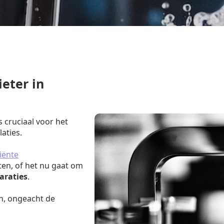
eter in
s cruciaal voor het
aties.
iënte
ten, of het nu gaat om
araties
.
n, ongeacht de