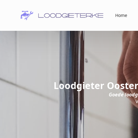
Home
Loodgieter Ooster
Goede loodgi
v