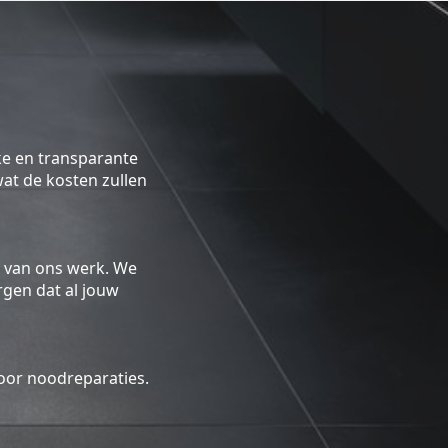
ke en transparante
 wat de kosten zullen
 van ons werk. We
gen dat al jouw
oor noodreparaties.