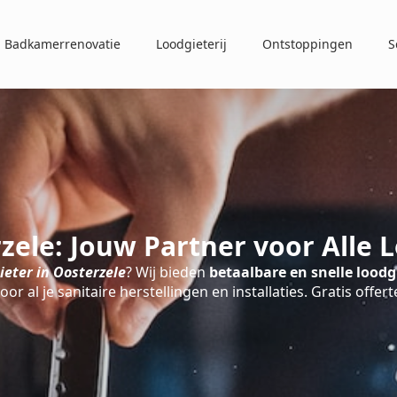
Badkamerrenovatie
Loodgieterij
Ontstoppingen
S
zele: Jouw Partner voor Alle
eter in Oosterzele
? Wij bieden
betaalbare en snelle loodg
oor al je sanitaire herstellingen en installaties. Gratis offert