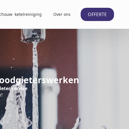
OFFERTE
chouw- ketelreiniging
Over ons
 Loodgieterswerken
ieter service
e!