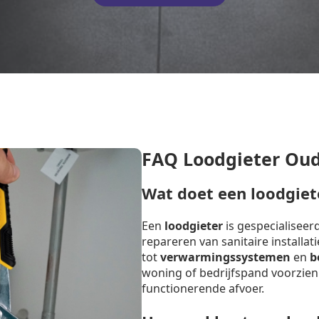
FAQ Loodgieter Ou
Wat doet een loodgiet
Een
loodgieter
is gespecialiseer
repareren van sanitaire installat
tot
verwarmingssystemen
en
b
woning of bedrijfspand voorzien
functionerende afvoer.