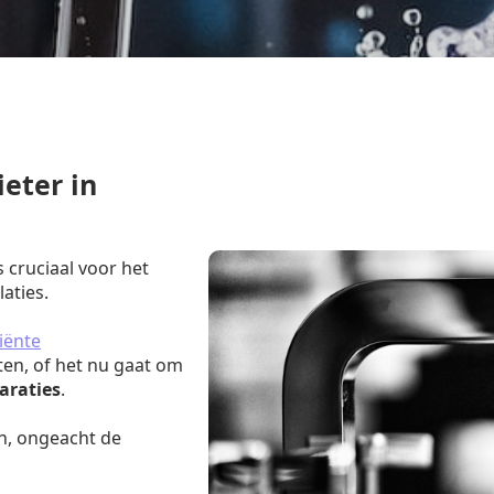
eter in
s cruciaal voor het
aties.
iënte
ten, of het nu gaat om
araties
.
n, ongeacht de