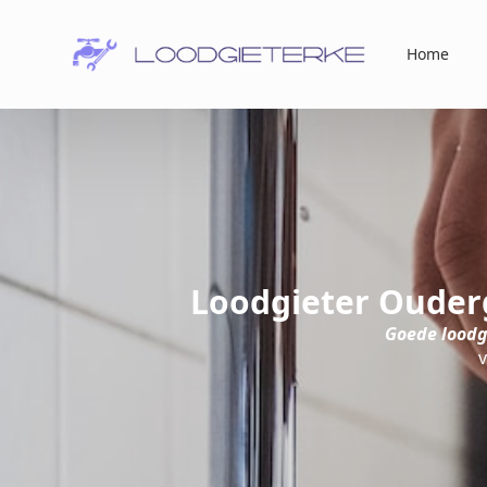
Home
Loodgieter Ouder
Goede loodg
v