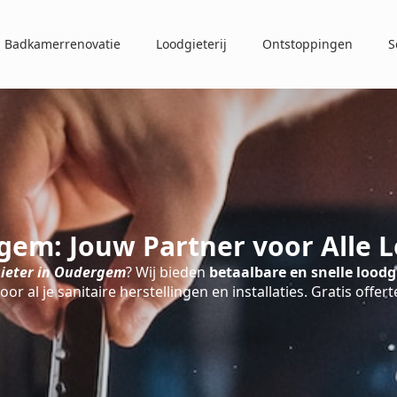
Badkamerrenovatie
Loodgieterij
Ontstoppingen
S
gem: Jouw Partner voor Alle 
ieter in Oudergem
? Wij bieden
betaalbare en snelle loodg
oor al je sanitaire herstellingen en installaties. Gratis offert