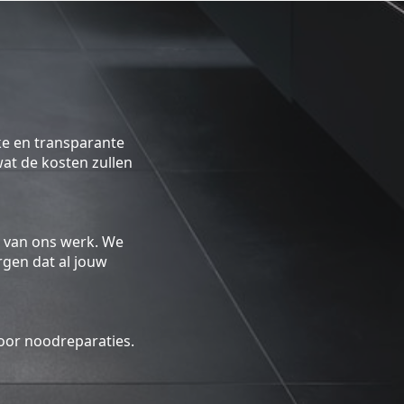
ke en transparante
 wat de kosten zullen
 van ons werk. We
gen dat al jouw
oor noodreparaties.