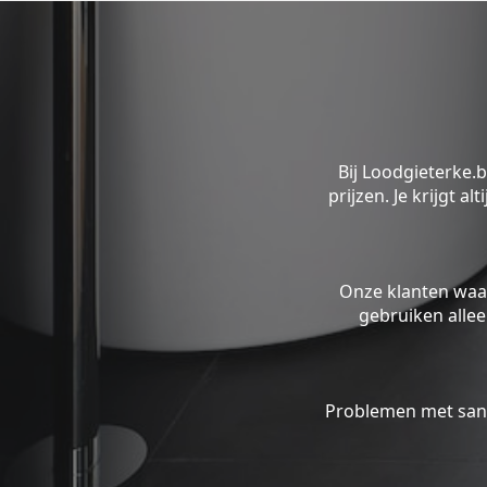
Bij Loodgieterke.
prijzen. Je krijgt a
Onze klanten waa
gebruiken alle
Problemen met sani