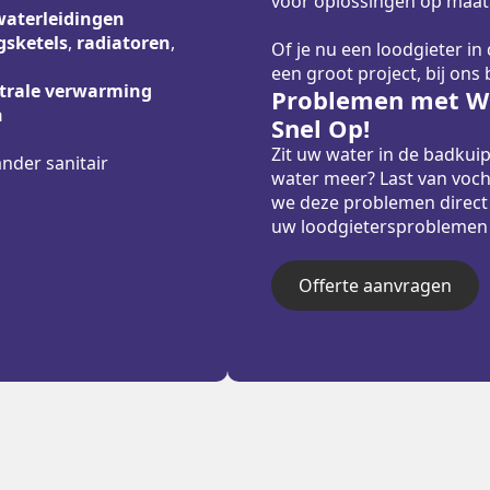
voor oplossingen op maat
waterleidingen
sketels
,
radiatoren
,
Of je nu een loodgieter in
een groot project, bij ons
trale verwarming
Problemen met Wa
n
Snel Op!
Zit uw water in de badkui
ander sanitair
water meer? Last van voch
we deze problemen direct
uw loodgietersproblemen sn
Offerte aanvragen