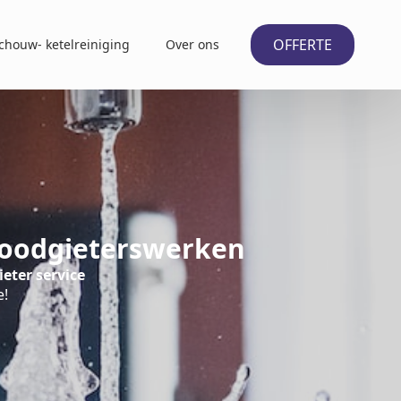
OFFERTE
chouw- ketelreiniging
Over ons
Loodgieterswerken
ieter service
e!