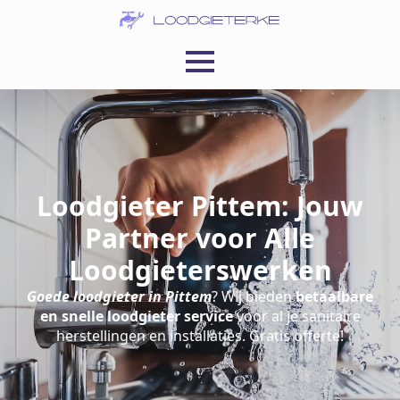
Loodgieter Pittem: Jouw
Partner voor Alle
Loodgieterswerken
Goede loodgieter in Pittem
? Wij bieden
betaalbare
en snelle loodgieter service
voor al je sanitaire
herstellingen en installaties. Gratis offerte!