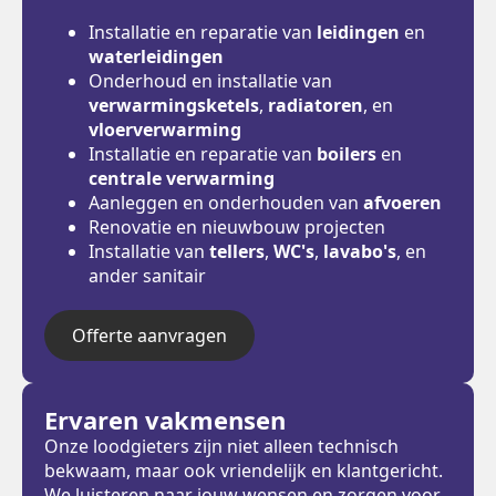
Installatie en reparatie van
leidingen
en
waterleidingen
Onderhoud en installatie van
verwarmingsketels
,
radiatoren
, en
vloerverwarming
Installatie en reparatie van
boilers
en
centrale verwarming
Aanleggen en onderhouden van
afvoeren
Renovatie en nieuwbouw projecten
Installatie van
tellers
,
WC's
,
lavabo's
, en
ander sanitair
Offerte aanvragen
Ervaren vakmensen
Onze loodgieters zijn niet alleen technisch
bekwaam, maar ook vriendelijk en klantgericht.
We luisteren naar jouw wensen en zorgen voor