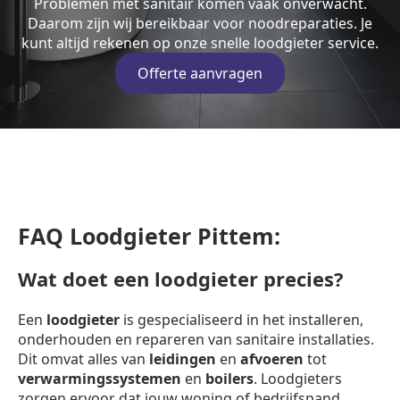
Problemen met sanitair komen vaak onverwacht.
Daarom zijn wij bereikbaar voor noodreparaties. Je
kunt altijd rekenen op onze snelle loodgieter service.
Offerte aanvragen
FAQ Loodgieter Pittem:
Wat doet een loodgieter precies?
Een
loodgieter
is gespecialiseerd in het installeren,
onderhouden en repareren van sanitaire installaties.
Dit omvat alles van
leidingen
en
afvoeren
tot
verwarmingssystemen
en
boilers
. Loodgieters
zorgen ervoor dat jouw woning of bedrijfspand