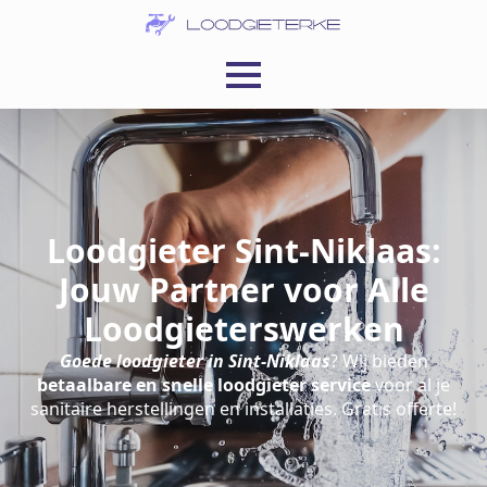
Loodgieter Sint-Niklaas:
Jouw Partner voor Alle
Loodgieterswerken
Goede loodgieter in Sint-Niklaas
? Wij bieden
betaalbare en snelle loodgieter service
voor al je
sanitaire herstellingen en installaties. Gratis offerte!