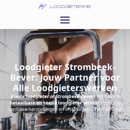
Loodgieter Strombeek-
Bever: Jouw Partner voor
Alle Loodgieterswerken
Goede loodgieter in Strombeek-Bever
? Wij bieden
betaalbare en snelle loodgieter service
voor al je
sanitaire herstellingen en installaties. Gratis offerte!