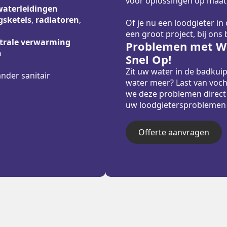
voor oplossingen op maat
waterleidingen
sketels
,
radiatoren
,
Of je nu een loodgieter in
een groot project, bij ons
trale verwarming
Problemen met Wa
n
Snel Op!
Zit uw water in de badkui
ander sanitair
water meer? Last van voch
we deze problemen direct
uw loodgietersproblemen sn
Offerte aanvragen