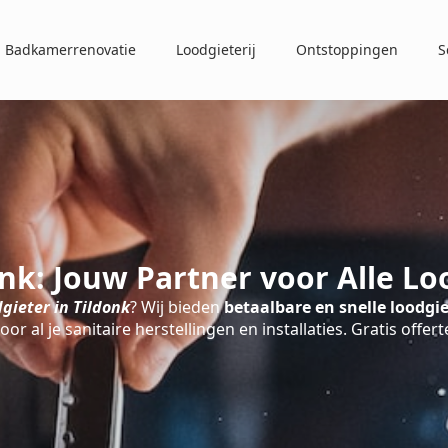
Badkamerrenovatie
Loodgieterij
Ontstoppingen
S
onk: Jouw Partner voor Alle L
gieter in Tildonk
? Wij bieden
betaalbare en snelle loodgie
oor al je sanitaire herstellingen en installaties. Gratis offert