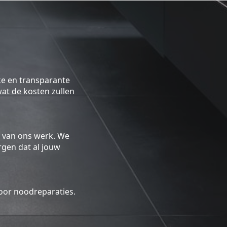
ke en transparante
 wat de kosten zullen
 van ons werk. We
gen dat al jouw
oor noodreparaties.