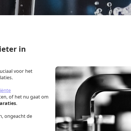
eter in
ruciaal voor het
aties.
iënte
ten, of het nu gaat om
araties
.
n, ongeacht de