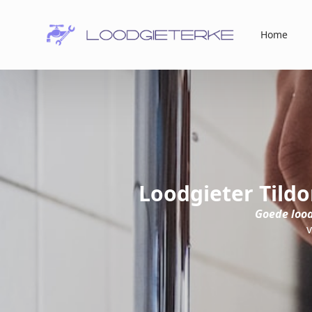
Home
Loodgieter Tild
Goede lood
v