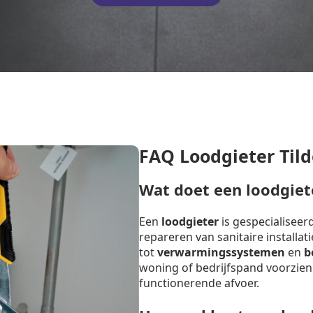
FAQ Loodgieter Tild
Wat doet een loodgiet
Een
loodgieter
is gespecialiseer
repareren van sanitaire installat
tot
verwarmingssystemen
en
b
woning of bedrijfspand voorzien
functionerende afvoer.