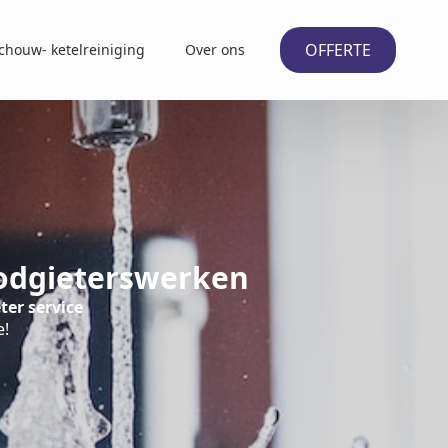
OFFERTE
chouw- ketelreiniging
Over ons
oodgieterswerken
ter service
e!