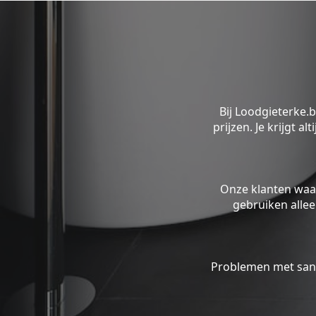
Bij Loodgieterke.
prijzen. Je krijgt a
Onze klanten waa
gebruiken alle
Problemen met sani