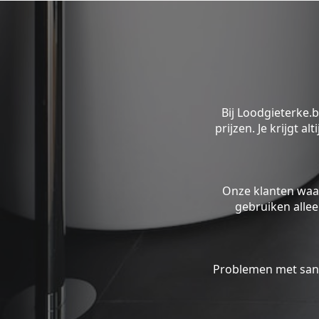
Bij Loodgieterke.
prijzen. Je krijgt a
Onze klanten waa
gebruiken alle
Problemen met sani