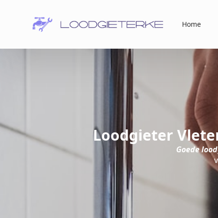
Home
Loodgieter Vlete
Goede loodg
v