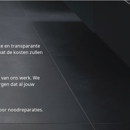
ke en transparante
 wat de kosten zullen
 van ons werk. We
gen dat al jouw
oor noodreparaties.