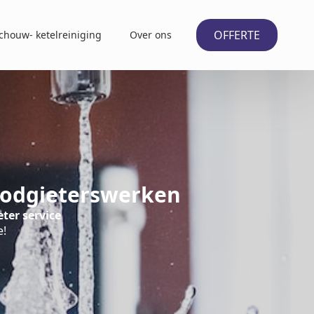
OFFERTE
chouw- ketelreiniging
Over ons
Loodgieterswerken
ter service
e!