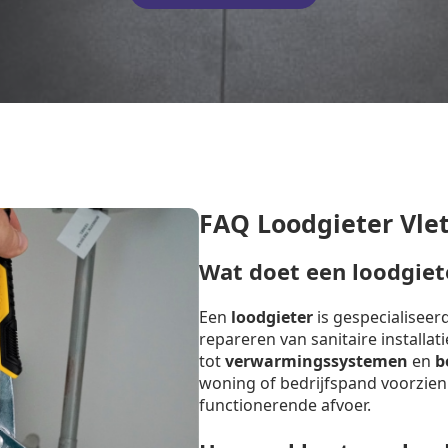
FAQ Loodgieter Vle
Wat doet een loodgiet
Een
loodgieter
is gespecialiseer
repareren van sanitaire installat
tot
verwarmingssystemen
en
b
woning of bedrijfspand voorzien
functionerende afvoer.