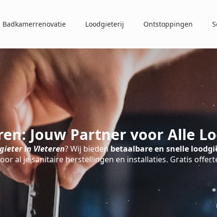
Badkamerrenovatie
Loodgieterij
Ontstoppingen
S
ren: Jouw Partner voor Alle 
ieter in Vleteren
? Wij bieden
betaalbare en snelle loodgie
oor al je sanitaire herstellingen en installaties. Gratis offert