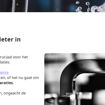
eter in
cruciaal voor het
aties.
iënte
ten, of het nu gaat om
araties
.
n, ongeacht de