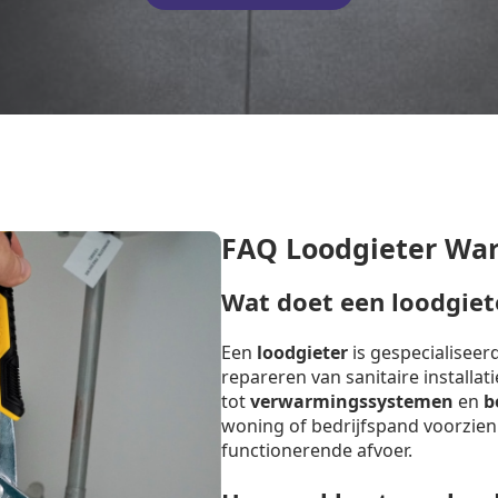
FAQ Loodgieter Wa
Wat doet een loodgiet
Een
loodgieter
is gespecialiseer
repareren van sanitaire installat
tot
verwarmingssystemen
en
b
woning of bedrijfspand voorzien
functionerende afvoer.