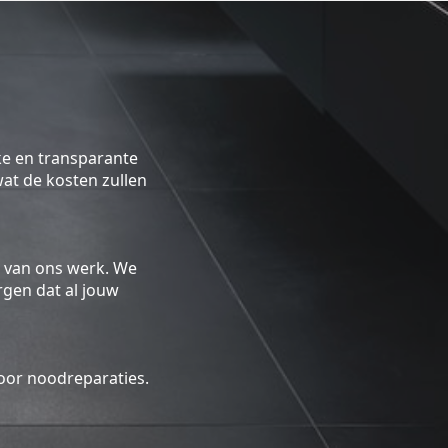
ke en transparante
 wat de kosten zullen
 van ons werk. We
gen dat al jouw
oor noodreparaties.