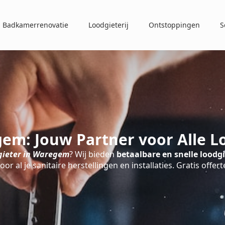
Badkamerrenovatie
Loodgieterij
Ontstoppingen
S
em: Jouw Partner voor Alle 
gieter in Waregem
? Wij bieden
betaalbare en snelle loodgi
oor al je sanitaire herstellingen en installaties. Gratis offert