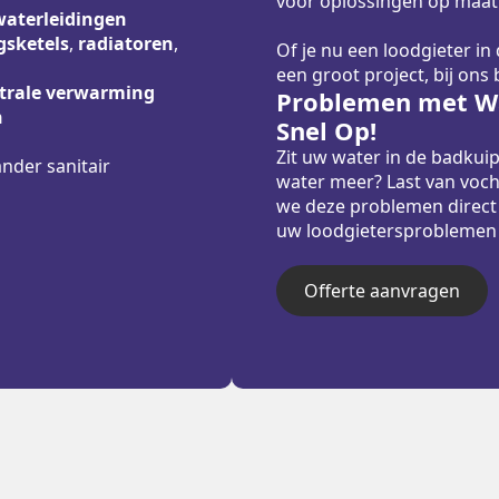
voor oplossingen op maat
waterleidingen
sketels
,
radiatoren
,
Of je nu een loodgieter in
een groot project, bij ons
trale verwarming
Problemen met Wa
n
Snel Op!
Zit uw water in de badkui
ander sanitair
water meer? Last van voch
we deze problemen direct
uw loodgietersproblemen sn
Offerte aanvragen