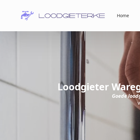
Home
Loodgieter Wareg
Goede lood
v