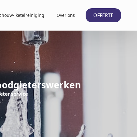
OFFERTE
chouw- ketelreiniging
Over ons
Loodgieterswerken
eter service
e!