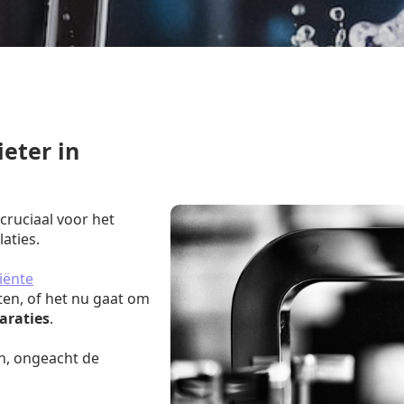
eter in
 cruciaal voor het
aties.
iënte
ten, of het nu gaat om
araties
.
n, ongeacht de