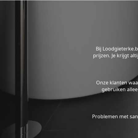
Bij Loodgieterke.
prijzen. Je krijgt a
Onze klanten waa
gebruiken alle
Problemen met sani