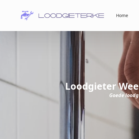
Home
Loodgieter Wee
Goede loodgi