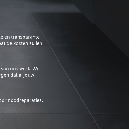
ke en transparante
 wat de kosten zullen
 van ons werk. We
gen dat al jouw
oor noodreparaties.