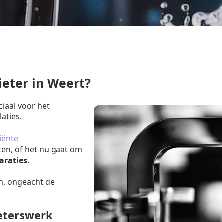
eter in Weert?
ciaal voor het
aties.
iënte
ten, of het nu gaat om
araties
.
n, ongeacht de
ieterswerk