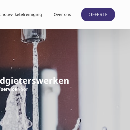
OFFERTE
chouw- ketelreiniging
Over ons
odgieterswerken
 service
voor