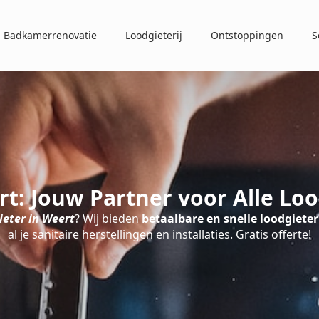
Badkamerrenovatie
Loodgieterij
Ontstoppingen
S
rt: Jouw Partner voor Alle Lo
eter in Weert
? Wij bieden
betaalbare en snelle loodgieter
al je sanitaire herstellingen en installaties. Gratis offerte!