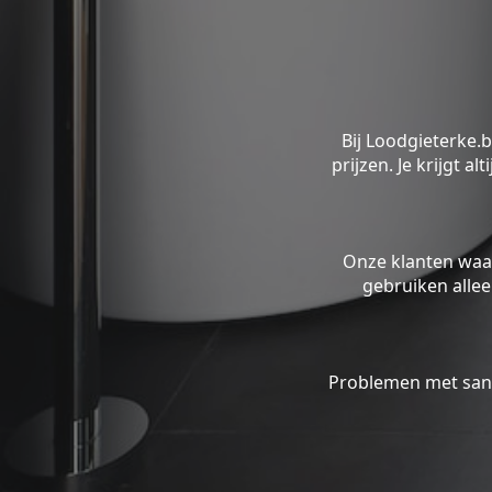
Bij Loodgieterke.
prijzen. Je krijgt a
Onze klanten waa
gebruiken alle
Problemen met sani