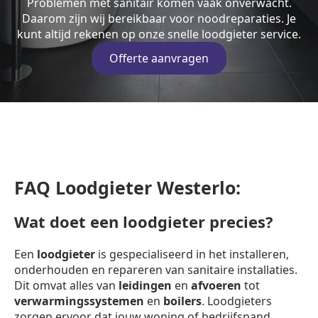
Problemen met sanitair komen vaak onverwacht.
Daarom zijn wij bereikbaar voor noodreparaties. Je
kunt altijd rekenen op onze snelle loodgieter service.
Offerte aanvragen
FAQ Loodgieter Westerlo:
Wat doet een loodgieter precies?
Een
loodgieter
is gespecialiseerd in het installeren,
onderhouden en repareren van sanitaire installaties.
Dit omvat alles van
leidingen
en
afvoeren
tot
verwarmingssystemen
en
boilers
. Loodgieters
zorgen ervoor dat jouw woning of bedrijfspand