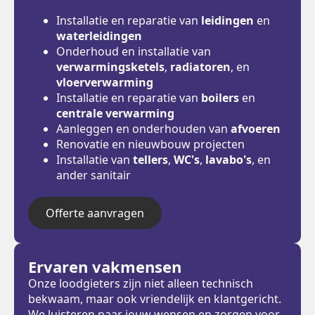
Installatie en reparatie van
leidingen
en
waterleidingen
Onderhoud en installatie van
verwarmingsketels
,
radiatoren
, en
vloerverwarming
Installatie en reparatie van
boilers
en
centrale verwarming
Aanleggen en onderhouden van
afvoeren
Renovatie en nieuwbouw projecten
Installatie van
tellers
,
WC's
,
lavabo's
, en
ander sanitair
Offerte aanvragen
Ervaren vakmensen
Onze loodgieters zijn niet alleen technisch
bekwaam, maar ook vriendelijk en klantgericht.
We luisteren naar jouw wensen en zorgen voor