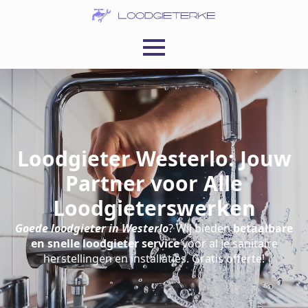
Loodgieter Westerlo: Jouw
Partner voor Alle
Loodgieterswerken
Goede loodgieter in Westerlo
? Wij bieden
betaalbare
en snelle loodgieter service
voor al je sanitaire
herstellingen en installaties. Gratis offerte!