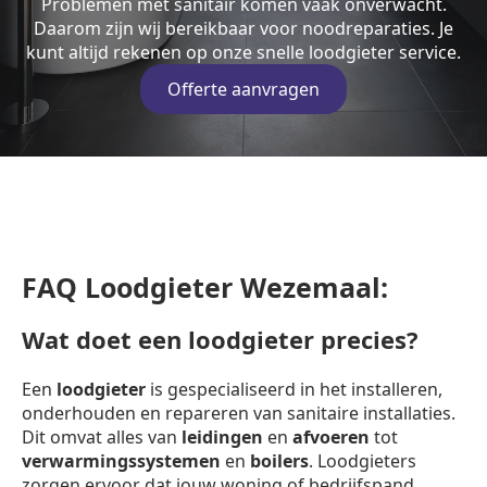
Problemen met sanitair komen vaak onverwacht.
Daarom zijn wij bereikbaar voor noodreparaties. Je
kunt altijd rekenen op onze snelle loodgieter service.
Offerte aanvragen
FAQ Loodgieter Wezemaal:
Wat doet een loodgieter precies?
Een
loodgieter
is gespecialiseerd in het installeren,
onderhouden en repareren van sanitaire installaties.
Dit omvat alles van
leidingen
en
afvoeren
tot
verwarmingssystemen
en
boilers
. Loodgieters
zorgen ervoor dat jouw woning of bedrijfspand