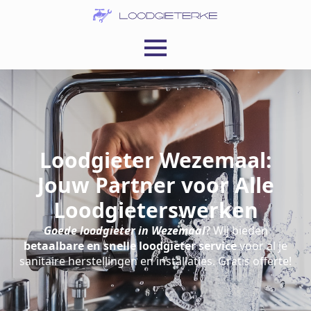
Loodgieter Wezemaal:
Jouw Partner voor Alle
Loodgieterswerken
Goede loodgieter in Wezemaal
? Wij bieden
betaalbare en snelle loodgieter service
voor al je
sanitaire herstellingen en installaties. Gratis offerte!