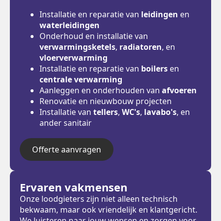
Installatie en reparatie van
leidingen
en
waterleidingen
Onderhoud en installatie van
verwarmingsketels
,
radiatoren
, en
vloerverwarming
Installatie en reparatie van
boilers
en
centrale verwarming
Aanleggen en onderhouden van
afvoeren
Renovatie en nieuwbouw projecten
Installatie van
tellers
,
WC's
,
lavabo's
, en
ander sanitair
Offerte aanvragen
Ervaren vakmensen
Onze loodgieters zijn niet alleen technisch
bekwaam, maar ook vriendelijk en klantgericht.
We luisteren naar jouw wensen en zorgen voor