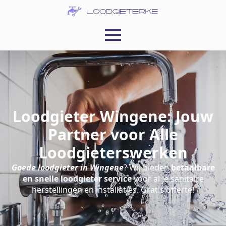
Loodgieter Wingene: Jouw
Partner voor Alle
Loodgieterswerken
Goede loodgieter in Wingene
? Wij bieden
betaalbare
en snelle loodgieter service
voor al je sanitaire
herstellingen en installaties. Gratis offerte!