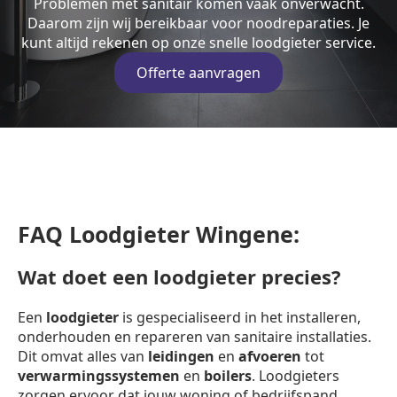
Problemen met sanitair komen vaak onverwacht.
Daarom zijn wij bereikbaar voor noodreparaties. Je
kunt altijd rekenen op onze snelle loodgieter service.
Offerte aanvragen
FAQ Loodgieter Wingene:
Wat doet een loodgieter precies?
Een
loodgieter
is gespecialiseerd in het installeren,
onderhouden en repareren van sanitaire installaties.
Dit omvat alles van
leidingen
en
afvoeren
tot
verwarmingssystemen
en
boilers
. Loodgieters
zorgen ervoor dat jouw woning of bedrijfspand