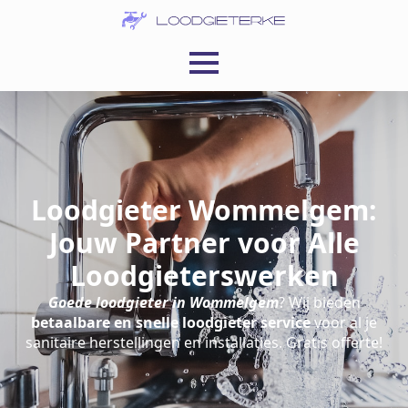
Loodgieter Wommelgem:
Jouw Partner voor Alle
Loodgieterswerken
Goede loodgieter in Wommelgem
? Wij bieden
betaalbare en snelle loodgieter service
voor al je
sanitaire herstellingen en installaties. Gratis offerte!