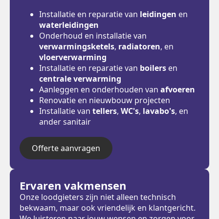
Installatie en reparatie van
leidingen
en
waterleidingen
Onderhoud en installatie van
verwarmingsketels
,
radiatoren
, en
vloerverwarming
Installatie en reparatie van
boilers
en
centrale verwarming
Aanleggen en onderhouden van
afvoeren
Renovatie en nieuwbouw projecten
Installatie van
tellers
,
WC's
,
lavabo's
, en
ander sanitair
Offerte aanvragen
Ervaren vakmensen
Onze loodgieters zijn niet alleen technisch
bekwaam, maar ook vriendelijk en klantgericht.
We luisteren naar jouw wensen en zorgen voor