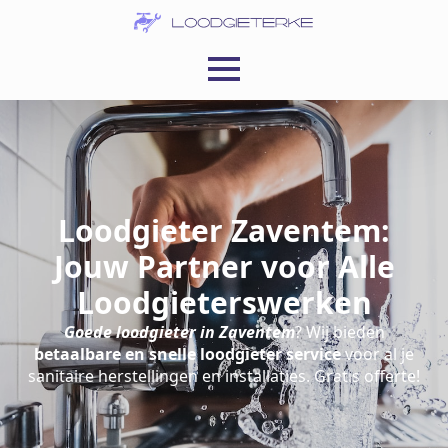
Loodgieter Zaventem:
Jouw Partner voor Alle
Loodgieterswerken
Goede loodgieter in Zaventem
? Wij bieden
betaalbare en snelle loodgieter service
voor al je
sanitaire herstellingen en installaties. Gratis offerte!