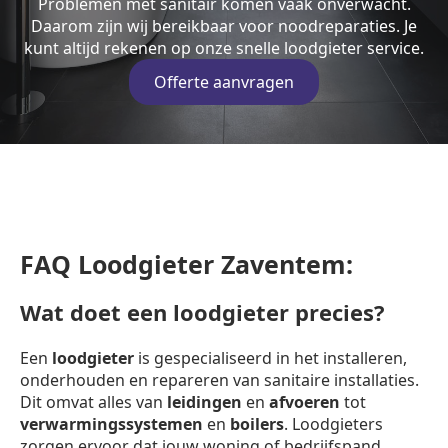
Problemen met sanitair komen vaak onverwacht.
Daarom zijn wij bereikbaar voor noodreparaties. Je
kunt altijd rekenen op onze snelle loodgieter service.
Offerte aanvragen
FAQ Loodgieter Zaventem:
Wat doet een loodgieter precies?
Een
loodgieter
is gespecialiseerd in het installeren,
onderhouden en repareren van sanitaire installaties.
Dit omvat alles van
leidingen
en
afvoeren
tot
verwarmingssystemen
en
boilers
. Loodgieters
zorgen ervoor dat jouw woning of bedrijfspand