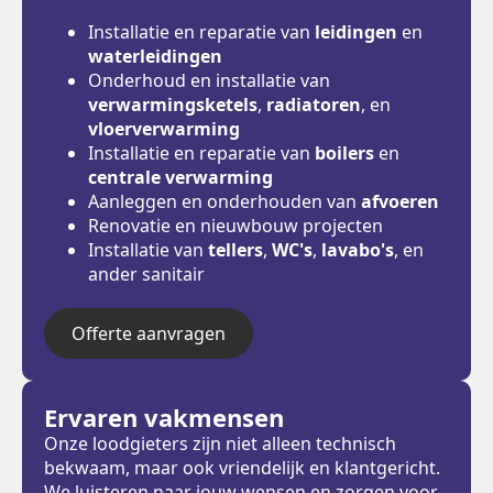
Installatie en reparatie van
leidingen
en
waterleidingen
Onderhoud en installatie van
verwarmingsketels
,
radiatoren
, en
vloerverwarming
Installatie en reparatie van
boilers
en
centrale verwarming
Aanleggen en onderhouden van
afvoeren
Renovatie en nieuwbouw projecten
Installatie van
tellers
,
WC's
,
lavabo's
, en
ander sanitair
Offerte aanvragen
Ervaren vakmensen
Onze loodgieters zijn niet alleen technisch
bekwaam, maar ook vriendelijk en klantgericht.
We luisteren naar jouw wensen en zorgen voor