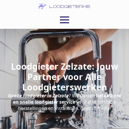
Loodgieter Zelzate: Jouw
Partner voor Alle
Loodgieterswerken
Goede loodgieter in Zelzate
? Wij bieden
betaalbare
en snelle loodgieter service
voor al je sanitaire
herstellingen en installaties. Gratis offerte!