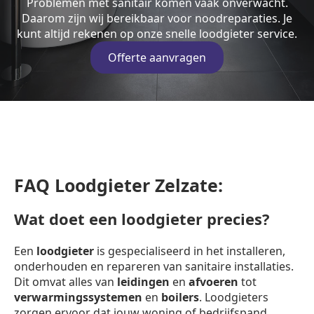
Problemen met sanitair komen vaak onverwacht.
Daarom zijn wij bereikbaar voor noodreparaties. Je
kunt altijd rekenen op onze snelle loodgieter service.
Offerte aanvragen
FAQ Loodgieter Zelzate:
Wat doet een loodgieter precies?
Een
loodgieter
is gespecialiseerd in het installeren,
onderhouden en repareren van sanitaire installaties.
Dit omvat alles van
leidingen
en
afvoeren
tot
verwarmingssystemen
en
boilers
. Loodgieters
zorgen ervoor dat jouw woning of bedrijfspand