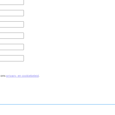
t ons
privacy- en cookiebeleid
.