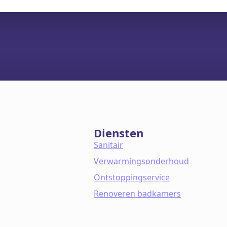
Diensten
Sanitair
Verwarmingsonderhoud
Ontstoppingservice
Renoveren badkamers