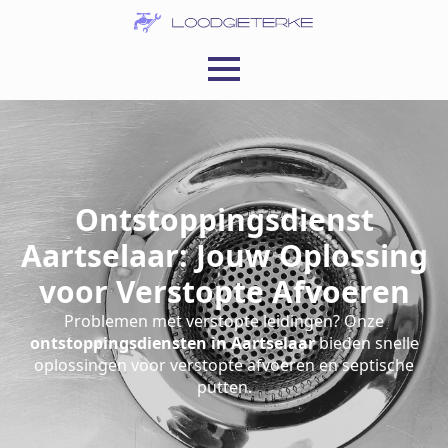
Ontstoppingsdienst
Aartselaar: Jouw Oplossing
voor Verstopte Afvoeren
Problemen met verstopte leidingen? Onze
ontstoppingsdiensten in Aartselaar
bieden snelle
oplossingen voor verstopte afvoeren en septische
putten.