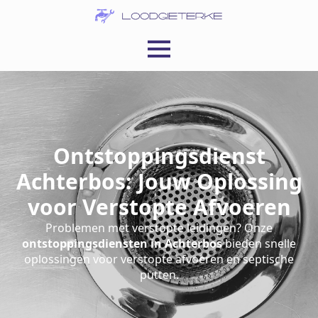
Ontstoppingsdienst
Achterbos: Jouw Oplossing
voor Verstopte Afvoeren
Problemen met verstopte leidingen? Onze
ontstoppingsdiensten in Achterbos
bieden snelle
oplossingen voor verstopte afvoeren en septische
putten.