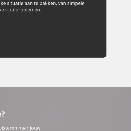
lke situatie aan te pakken, van simpele
xe rioolproblemen.
e?
uisteren naar jouw