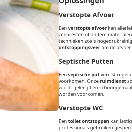
Oplossingen
Verstopte Afvoer
Een
verstopte afvoer
kan allerl
zeepresten of andere materialen
technieken zoals hogedrukreinig
ontstoppingsveer
om de afvoer s
Septische Putten
Een
septische put
vereist regel
voorkomen. Onze
ruimdienst
zo
wordt geleegd en schoongemaak
worden voorkomen.
Verstopte WC
Een
toilet ontstoppen
kan lastig
professionals gebruiken gespeci