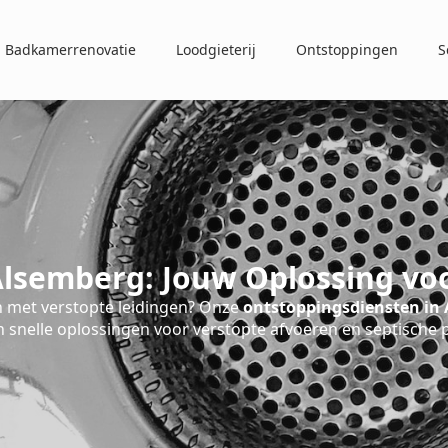
Badkamerrenovatie
Loodgieterij
Ontstoppingen
S
lsemberg: Jouw Oplossing vo
 met verstopte leidingen? Onze
ontstoppingsdiensten in
 snelle oplossingen voor verstopte afvoeren en septische 