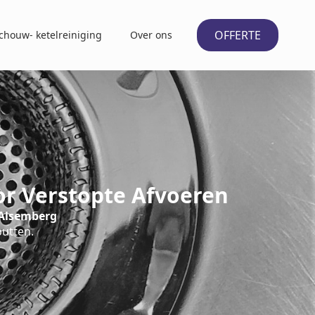
OFFERTE
chouw- ketelreiniging
Over ons
or Verstopte Afvoeren
 Alsemberg
putten.