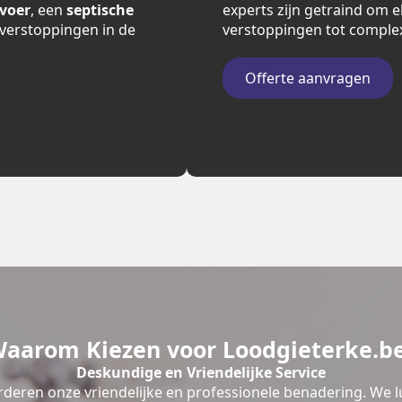
fvoer
, een
septische
experts zijn getraind om e
verstoppingen in de
verstoppingen tot comple
Offerte aanvragen
aarom Kiezen voor Loodgieterke.b
Deskundige en Vriendelijke Service
deren onze vriendelijke en professionele benadering. We l