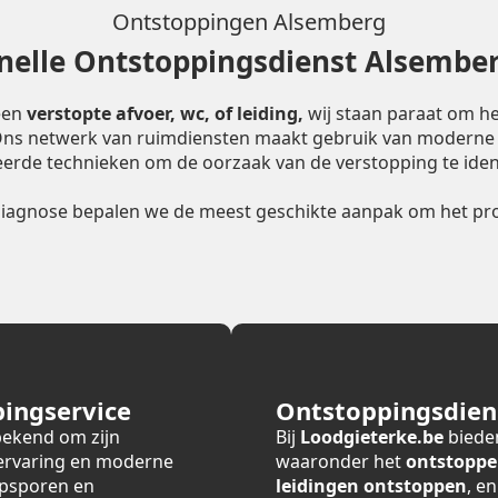
Ontstoppingen Alsemberg
nelle Ontstoppingsdienst Alsembe
een
verstopte afvoer, wc, of leiding,
wij staan paraat om he
 Ons netwerk van ruimdiensten maakt gebruik van moderne
erde technieken om de oorzaak van de verstopping te ident
diagnose bepalen we de meest geschikte aanpak om het pro
ingservice
Ontstoppingsdiens
bekend om zijn
Bij
Loodgieterke.be
bieden
 ervaring en moderne
waaronder het
ontstoppe
opsporen en
leidingen ontstoppen
, e