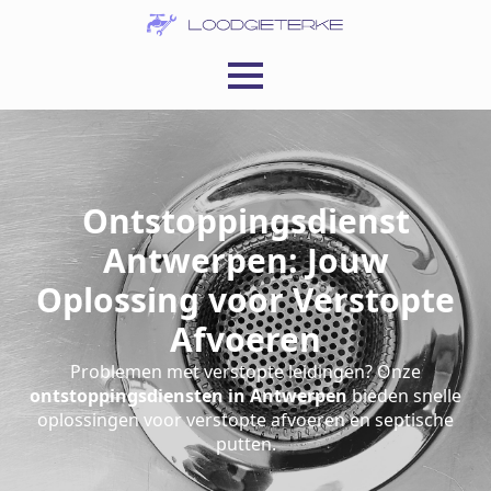
Ontstoppingsdienst
Antwerpen: Jouw
Oplossing voor Verstopte
Afvoeren
Problemen met verstopte leidingen? Onze
ontstoppingsdiensten in Antwerpen
bieden snelle
oplossingen voor verstopte afvoeren en septische
putten.