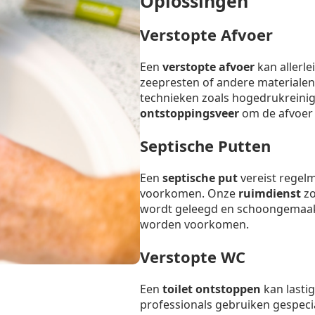
Oplossingen
Verstopte Afvoer
Een
verstopte afvoer
kan allerl
zeepresten of andere materialen
technieken zoals hogedrukreinig
ontstoppingsveer
om de afvoer s
Septische Putten
Een
septische put
vereist regel
voorkomen. Onze
ruimdienst
zo
wordt geleegd en schoongemaak
worden voorkomen.
Verstopte WC
Een
toilet ontstoppen
kan lastig
professionals gebruiken gespeci