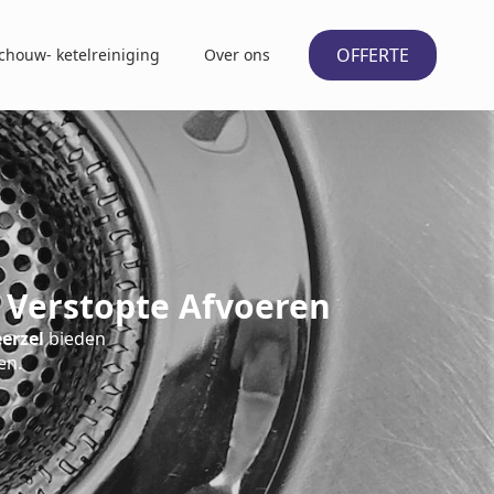
OFFERTE
chouw- ketelreiniging
Over ons
 Verstopte Afvoeren
erzel
bieden
en.