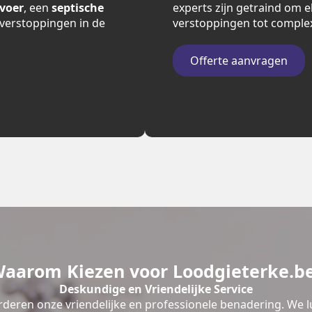
fvoer
, een
septische
experts zijn getraind om e
verstoppingen in de
verstoppingen tot comple
Offerte aanvragen
aarom Kiezen voor Loodgieterke.b
Deskundige en Vriendelijke Service
deren onze vriendelijke en professionele benadering. We l