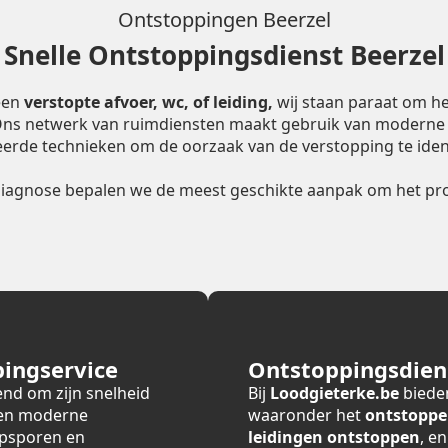
Ontstoppingen Beerzel
Snelle Ontstoppingsdienst Beerzel
een
verstopte afvoer, wc, of leiding,
wij staan paraat om he
 Ons netwerk van ruimdiensten maakt gebruik van moderne
erde technieken om de oorzaak van de verstopping te ident
diagnose bepalen we de meest geschikte aanpak om het pro
ingservice
Ontstoppingsdiens
end om zijn snelheid
Bij
Loodgieterke.be
bieden
 en moderne
waaronder het
ontstoppe
opsporen en
leidingen ontstoppen
, e