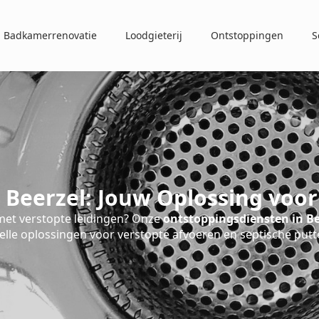
Badkamerrenovatie
Loodgieterij
Ontstoppingen
S
 Beerzel: Jouw Oplossing voor
et verstopte leidingen? Onze
ontstoppingsdiensten in Be
elle oplossingen voor verstopte afvoeren en septische putt