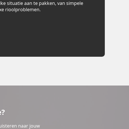
lke situatie aan te pakken, van simpele
xe rioolproblemen.
e?
uisteren naar jouw