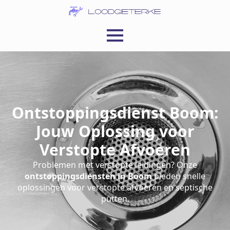
Ontstoppingsdienst Boom:
Jouw Oplossing voor
Verstopte Afvoeren
Problemen met verstopte leidingen? Onze
ontstoppingsdiensten in Boom
bieden snelle
oplossingen voor verstopte afvoeren en septische
putten.