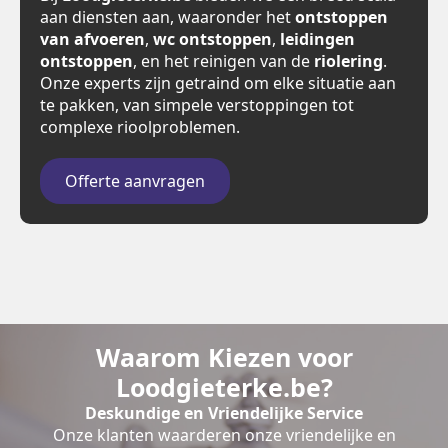
aan diensten aan, waaronder het
ontstoppen
van afvoeren
,
wc ontstoppen
,
leidingen
ontstoppen
, en het reinigen van de
riolering
.
Onze experts zijn getraind om elke situatie aan
te pakken, van simpele verstoppingen tot
complexe rioolproblemen.
Offerte aanvragen
Waarom Kiezen voor
Loodgieterke.be?
Deskundige en Vriendelijke Service
Onze klanten waarderen onze vriendelijke en