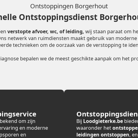
Ontstoppingen Borgerhout
nelle Ontstoppingsdienst Borgerho
een
verstopte afvoer, wc, of leiding,
wij staan paraat om he
 Ons netwerk van ruimdiensten maakt gebruik van moderne
erde technieken om de oorzaak van de verstopping te ident
diagnose bepalen we de meest geschikte aanpak om het pro
ingservice
Ontstoppingsdiens
 bekend om zijn
Bij
Loodgieterke.be
bieden
 ervaring en moderne
waaronder het
ontstoppe
opsporen en
leidingen ontstoppen
, e