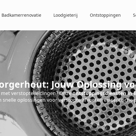
Badkamerrenovatie
Loodgieterij
Ontstoppingen
S
orgerhout: Jouw Oplossing vo
met verstopte leidingen? Onze
ontstoppingsdiensten in 
 snelle oplossingen voor verstopte afvoeren en septische 