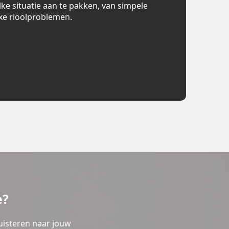
lke situatie aan te pakken, van simpele
xe rioolproblemen.
e?
uisteren naar jouw