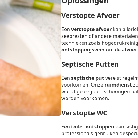
Oplossingen
Verstopte Afvoer
Een
verstopte afvoer
kan allerl
zeepresten of andere materialen
technieken zoals hogedrukreinig
ontstoppingsveer
om de afvoer s
Septische Putten
Een
septische put
vereist regel
voorkomen. Onze
ruimdienst
zo
wordt geleegd en schoongemaak
worden voorkomen.
Verstopte WC
Een
toilet ontstoppen
kan lastig
professionals gebruiken gespeci