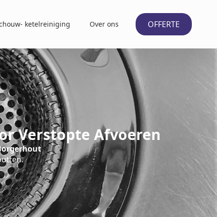
OFFERTE
chouw- ketelreiniging
Over ons
or Verstopte Afvoeren
Borgerhout
putten.