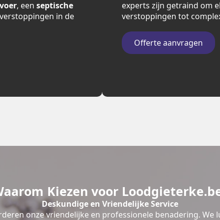
fvoer
, een
septische
experts zijn getraind om e
verstoppingen in de
verstoppingen tot comple
Offerte aanvragen
aarom Kiezen voor Loodgieterke.b
Deskundige en Vriendelijke Service
deren onze vriendelijke en professionele benadering. We l