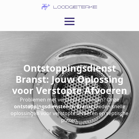
Ontstoppingsdienst
Branst: Jouw Oplossing
voor Verstopte Afvoeren
Problemen met verstopte leidingen? Onze
ontstoppingsdiensten in Branst
bieden snelle
oplossingen voor verstopte afvoeren en septische
putten.