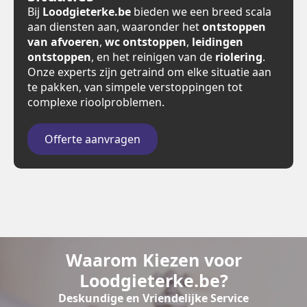
Bij
Loodgieterke.be
bieden we een breed scala
aan diensten aan, waaronder het
ontstoppen
van afvoeren
,
wc ontstoppen
,
leidingen
ontstoppen
, en het reinigen van de
riolering
.
Onze experts zijn getraind om elke situatie aan
te pakken, van simpele verstoppingen tot
complexe rioolproblemen.
Offerte aanvragen
Waarom Kiezen voor
Loodgieterke.be?
Deskundige en Vriendelijke Service