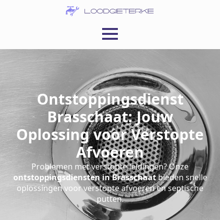
Ontstoppingsdienst
Brasschaat: Jouw
Oplossing voor Verstopte
Afvoeren
Problemen met verstopte leidingen? Onze
ontstoppingsdiensten in Brasschaat
bieden snelle
oplossingen voor verstopte afvoeren en septische
putten.